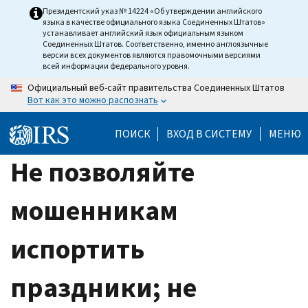
Skip
Президентский указ № 14224 «Об утверждении английского
языка в качестве официального языка Соединенных Штатов»
to
устанавливает английский язык официальным языком
main
Соединенных Штатов. Соответственно, именно англоязычные
версии всех документов являются правомочными версиями
content
всей информации федерального уровня.
Официальный веб-сайт правительства Соединенных Штатов
Вот как это можно распознать
ПОИСК
ВХОД В СИСТЕМУ
МЕНЮ
Не позволяйте
мошенникам
испортить
праздники; не