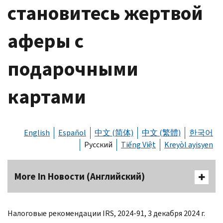
становитесь жертвой
аферы с
подарочными
картами
English
Español
中文 (简体)
中文 (繁體)
한국어
Русский
Tiếng Việt
Kreyòl ayisyen
More In Новости (Английский)
Налоговые рекомендации
IRS,
2024-91, 3 декабря 2024 г.