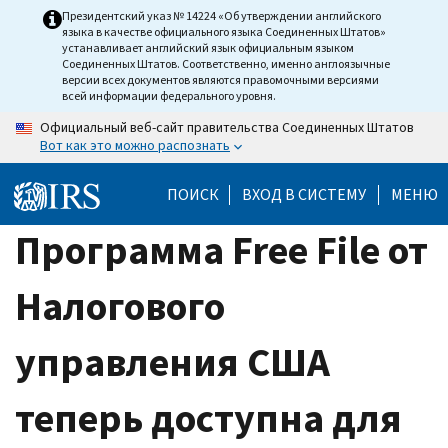
Skip
Президентский указ № 14224 «Об утверждении английского
языка в качестве официального языка Соединенных Штатов»
to
устанавливает английский язык официальным языком
main
Соединенных Штатов. Соответственно, именно англоязычные
версии всех документов являются правомочными версиями
content
всей информации федерального уровня.
Официальный веб-сайт правительства Соединенных Штатов
Вот как это можно распознать
ПОИСК
ВХОД В СИСТЕМУ
МЕНЮ
Программа Free File от
Налогового
управления США
теперь доступна для