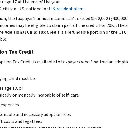
r age 17 at the end of the year
S. citizen, U.S. national or
U.S. resident alien
ion, the taxpayer’s annual income can’t exceed $200,000 ($400,000 i
incomes may be eligible to claim part of the credit. For 2025, the 
The
Additional Child Tax Credit
is a refundable portion of the CTC. 
ble.
ion Tax Credit
ption Tax Credit is available to taxpayers who finalized an adopti
ying child must be:
r age 18, or
ically or mentally incapable of self-care
e expenses:
onable and necessary adoption fees
t costs and legal fees