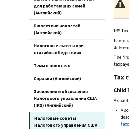
для работающих семей
(Английский)
Бюллетени новостей
IRS Tax
(Английский)
Parents 
Налоговые льготы при
differen
стихийных бедствиях
The firs
taxpaye
Темы в новостях
Tax c
Справки (Английский)
Child 
Заявления и объявления
Налогового управления США
A qualif
(IRS) (Английский)
A so
desc
Налоговые советы
taxp
Налогового управления США