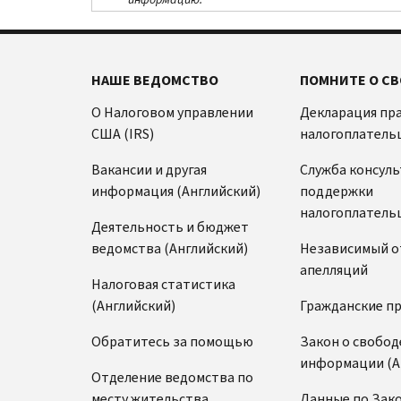
НАШЕ ВЕДОМСТВО
ПОМНИТЕ О СВ
О Налоговом управлении
Декларация пр
США (IRS)
налогоплатель
Вакансии и другая
Служба консул
информация (Английский)
поддержки
налогоплатель
Деятельность и бюджет
ведомства (Английский)
Независимый о
апелляций
Налоговая статистика
(Английский)
Гражданские п
Обратитесь за помощью
Закон о свобод
информации (А
Отделение ведомства по
месту жительства
Данные по Зако