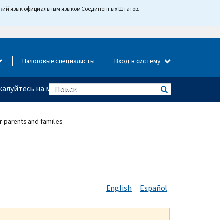
йский язык официальным языком Соединенных Штатов.
Налоговые специалисты
Вход в систему
алуйтесь на мошенничество
r parents and families
English
Español