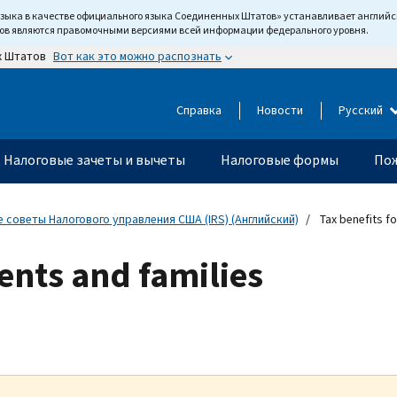
языка в качестве официального языка Соединенных Штатов» устанавливает англи
тов являются правомочными версиями всей информации федерального уровня.
Вот как это можно распознать
х Штатов
Справка
Новости
Русский
Налоговые зачеты и вычеты
Налоговые формы
Пож
 советы Налогового управления США (IRS) (Английский)
Tax benefits fo
rents and families