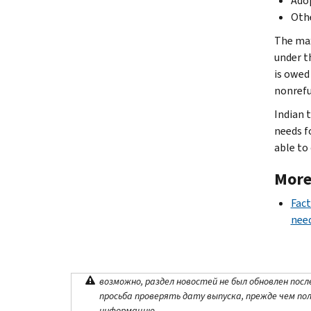
Adop
Othe
The max
under 
is owed 
nonrefu
Indian 
needs f
able to 
More
Fact
need
возможно, раздел новостей не был обновлен посл
просьба проверять дату выпуска, прежде чем по
информацию.