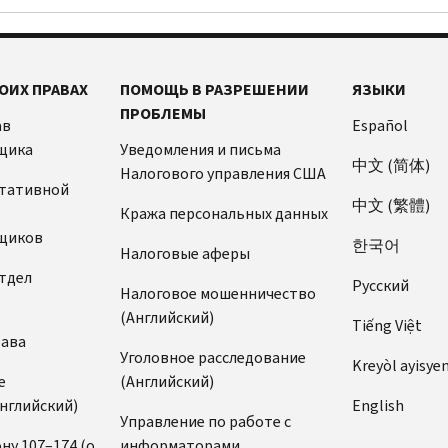
ОИХ ПРАВАХ
ПОМОЩЬ В РАЗРЕШЕНИИ
ЯЗЫКИ
ПРОБЛЕМЫ
ав
Español
щика
Уведомления и письма
中文 (简体)
Налогового управления США
ьтативной
中文 (繁體)
Кража персональных данных
щиков
한국어
Налоговые аферы
тдел
Pусский
Налоговое мошенничество
(Английский)
Tiếng Việt
рава
Уголовное расследование
Kreyòl ayisye
е
(Английский)
нглийский)
English
Управление по работе с
ну 107–174 (о
информаторами