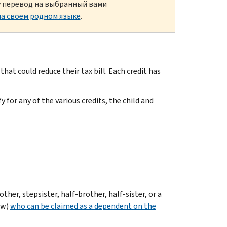
ку перевод на выбранный вами
а своем родном языке
.
hat could reduce their tax bill. Each credit has
y for any of the various credits, the child and
other, stepsister, half-brother, half-sister, or a
ew)
who can be claimed as a dependent on the