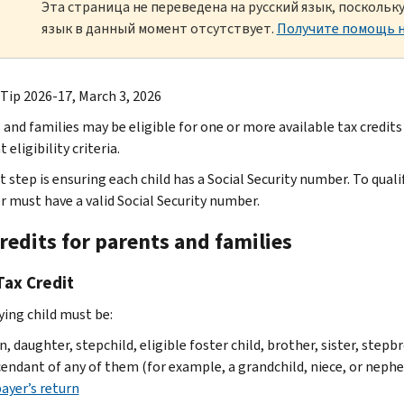
Эта страница не переведена на русский язык, посколь
язык в данный момент отсутствует.
Получите помощь н
 Tip 2026-17, March 3, 2026
and families may be eligible for one or more available tax credits t
t eligibility criteria.
t step is ensuring each child has a Social Security number. To qualif
r must have a valid Social Security number.
redits for parents and families
Tax Credit
ying child must be:
n, daughter, stepchild, eligible foster child, brother, sister, stepbr
endant of any of them (for example, a grandchild, niece, or neph
ayer’s return