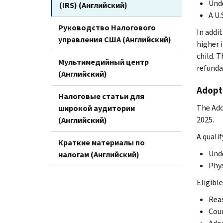
Unde
(IRS) (Английский)
A U.
Руководство Налогового
In addit
управления США (Английский)
higher 
child. 
Мультимедийный центр
refunda
(Английский)
Adopt
Налоговые статьи для
The Ado
широкой аудитории
2025.
(Английский)
A qualif
Краткие материалы по
Unde
налогам (Английский)
Phys
Eligibl
Reas
Cour