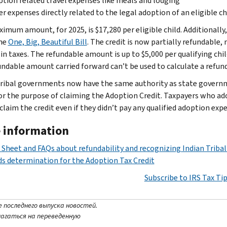
tion related travel expenses like meals and lodging
r expenses directly related to the legal adoption of an eligible ch
imum amount, for 2025, is $17,280 per eligible child. Additionally
the
One, Big, Beautiful Bill
. The credit is now partially refundabl
in taxes. The refundable amount is up to $5,000 per qualifying chil
ndable amount carried forward can’t be used to calculate a refunda
tribal governments now have the same authority as state governm
or the purpose of claiming the Adoption Credit. Taxpayers who adop
claim the credit even if they didn’t pay any qualified adoption exp
 information
 Sheet and FAQs about refundability and recognizing Indian Trib
s determination for the Adoption Tax Credit
Subscribe to IRS Tax Ti
е последнего выпуска новостей.
лагаться на переведенную