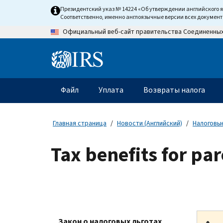
Skip
Президентский указ № 14224 «Об утверждении английского 
to
Соответственно, именно англоязычные версии всех докумен
main
Официальный веб-сайт правительства Соединенны
content
Information
Menu
Файл
Уплата
Возвраты налога
Главное
меню
Главная страница
Новости (Английский)
Налоговые
Tax benefits for pa
Закон о налоговых льготах