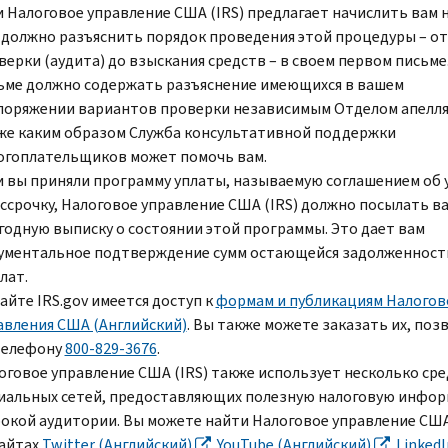
и Налоговое управление США (
IRS
) предлагает начислить вам н
 должно разъяснить порядок проведения этой процедуры – от
верки (аудита) до взыскания средств – в своем первом письме
ьме должно содержать разъяснение имеющихся в вашем
поряжении вариантов проверки независимым Отделом апелля
же каким образом Служба консультативной поддержки
огоплательщиков может помочь вам.
и вы приняли программу уплаты, называемую соглашением об 
ассрочку, Налоговое управление США (
IRS
) должно посылать в
годную выписку о состоянии этой программы. Это дает вам
ументальное подтверждение сумм остающейся задолженност
лат.
сайте
IRS.gov
имеется доступ к
формам и публикациям Налогов
авления США (Английский)
. Вы также можете заказать их, поз
телефону
800-829-3676
.
оговое управление США (
IRS
) также использует несколько ср
иальных сетей, предоставляющих полезную налоговую инфо
окой аудитории. Вы можете найти Налоговое управление США
сайтах
Twitter
(Английский)
,
YouTube
(Английский)
,
LinkedI