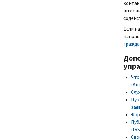
контак
штатны
содейс
Если н
направ
гражда
Допо
упра
Что
(Ан
Слу
Пуб
зая
Фор
Пуб
(
IRS
Сво