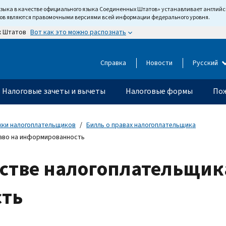
языка в качестве официального языка Соединенных Штатов» устанавливает англи
тов являются правомочными версиями всей информации федерального уровня.
Вот как это можно распознать
х Штатов
Справка
Новости
Русский
Налоговые зачеты и вычеты
Налоговые формы
Пож
жки налогоплательщиков
Билль о правах налогоплательщика
раво на информированность
стве налогоплательщика
ть