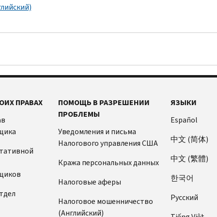
глийский)
ОИХ ПРАВАХ
ПОМОЩЬ В РАЗРЕШЕНИИ
ЯЗЫКИ
ПРОБЛЕМЫ
ав
Español
щика
Уведомления и письма
中文 (简体)
Налогового управления США
ьтативной
中文 (繁體)
Кража персональных данных
щиков
한국어
Налоговые аферы
тдел
Pусский
Налоговое мошенничество
(Английский)
Tiếng Việt