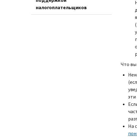
поддержкой
налогоплательщиков
(
Что вы
Нек
(ес
уве
эти
Есл
час
раз
На 
пон