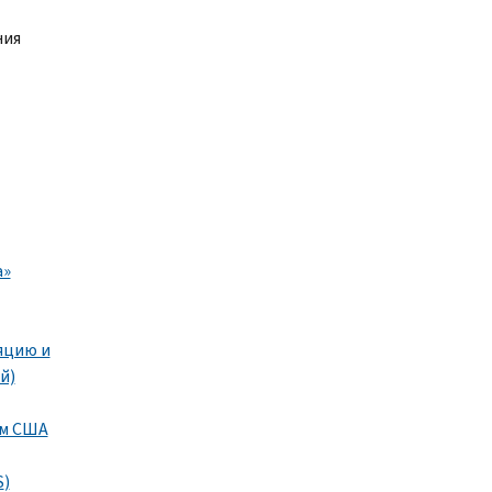
ния
т
а»
яцию и
й)
ем США
S
)