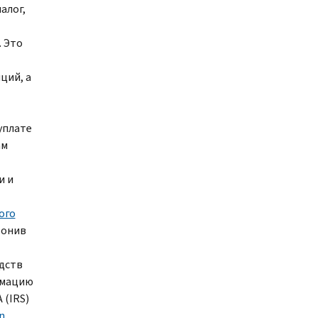
алог,
. Это
ций, а
уплате
ам
и и
ого
вонив
едств
рмацию
 (
IRS
)
n