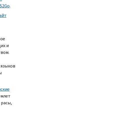
S
2
Go
.
айт
вое
их и
вом.
 языков
ы
ские
емлет
 расы,