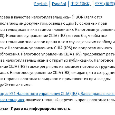
English
Español
中文 (简体)
中文 (繁體)
права в качестве налогоплательщика» (
TBOR
) являются
полагающим документом, освещающим 10 основных прав
плательщиков в их взаимоотношениях с Налоговым управлен
RS
). Налоговое управление США (
IRS
) хотело бы, чтобы все
плательщики знали свои права в том случае, если им необход
ть с Налоговым управлением США (
IRS
) по вопросам личного
обложения. Налоговое управление США (
IRS
) продолжает разъ
ава налогоплательщикам в открытых публикациях. Налоговое
ение США (
IRS
) также регулярно напоминает своим сотрудник
равах. Налоговое управление США (
IRS
) ожидает, что сотрудни
ют права налогоплательщиков и применяют их при каждом
действии с ними.
ация № 1 Налогового управления США (
IRS
), Ваши права в кач
плательщика
, включает полный перечень прав налогоплател
ючает
Право на информированность.