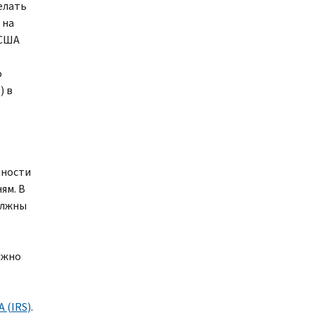
елать
 на
 США
о
S
) в
нности
ям. В
олжны
лжно
 (
IRS
)
.