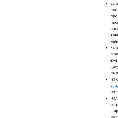
Есл
оно
про
пис
рас
так
нал
Есл
в р
еже
док
вып
На 
упр
по 
Нал
соц
шир
на 