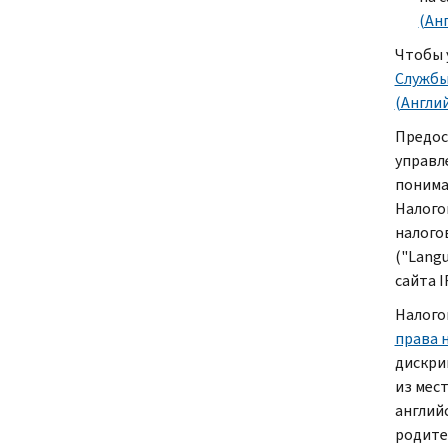
(Ан
Чтобы 
Службы
(Англи
Предос
управл
понима
Налого
налого
("
Lang
сайта
I
Налого
права 
дискри
из мес
англий
родите