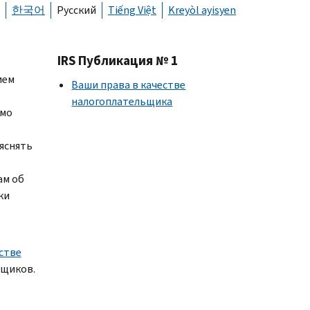
한국어
Русский
Tiếng Việt
Kreyòl ayisyen
IRS Публикация № 1
ием
Ваши права в качестве
налогоплательщика
имо
яснять
ам об
ки
естве
ьщиков.