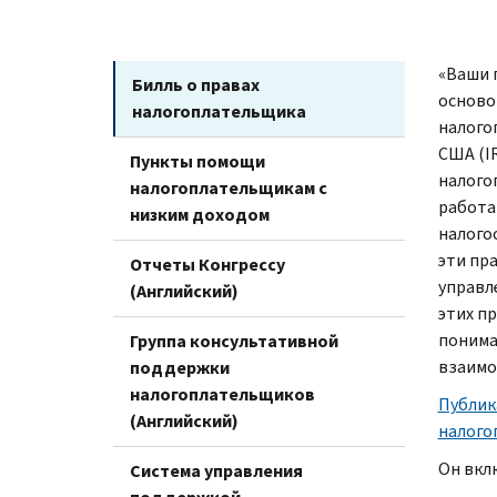
«Ваши 
Билль о правах
осново
налогоплательщика
налого
США (
I
Пункты помощи
налого
налогоплательщикам с
работа
низким доходом
налого
эти пр
Отчеты Конгрессу
управл
(Английский)
этих п
понима
Группа консультативной
взаимо
поддержки
налогоплательщиков
Публик
(Английский)
налого
Он вкл
Система управления