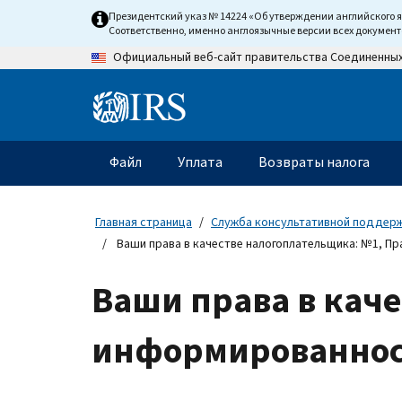
Skip
Президентский указ № 14224 «Об утверждении английского 
to
Соответственно, именно англоязычные версии всех докумен
main
Официальный веб-сайт правительства Соединенны
content
Information
Menu
Файл
Уплата
Возвраты налога
Главное
меню
Главная страница
Служба консультативной поддер
Ваши права в качестве налогоплательщика: №1, П
Ваши права в каче
информированнос