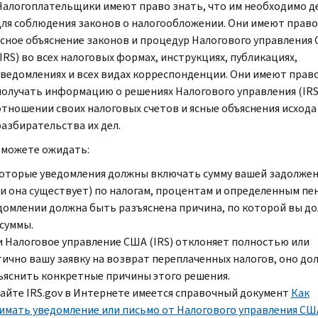
Налогоплательщики имеют право знать, что им необходимо д
для соблюдения законов о налогообложении. Они имеют право
ясное объяснение законов и процедур Налогового управления
IRS
) во всех налоговых формах, инструкциях, публикациях,
уведомлениях и всех видах корреспонденции. Они имеют прав
получать информацию о решениях Налогового управления (
IR
отношении своих налоговых счетов и ясные объяснения исхода
разбирательства их дел.
 можете ожидать:
оторые уведомления должны включать сумму вашей задолже
ли она существует) по налогам, процентам и определенным пен
домлении должна быть разъяснена причина, по которой вы д
 суммы.
и Налоговое управление США (
IRS
) отклоняет полностью или
тично вашу заявку на возврат переплаченных налогов, оно до
ъяснить конкретные причины этого решения.
сайте
IRS.gov
в Интернете имеется справочный документ
Как
имать уведомление или письмо от Налогового управления США