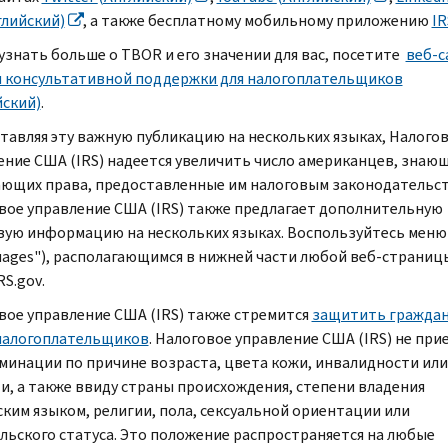
глийский)
, а также бесплатному мобильному приложению
IR
узнать больше о
TBOR
и его значении для вас, посетите
веб-с
 консультативной поддержки для налогоплательщиков
йский)
.
тавляя эту важную публикацию на нескольких языках, Налого
ение США (
IRS
) надеется увеличить число американцев, знающ
ющих права, предоставленные им налоговым законодательст
вое управление США (
IRS
) также предлагает дополнительную
вую информацию на нескольких языках. Воспользуйтесь меню
uages
"), располагающимся в нижней части любой веб-страниц
RS.gov
.
вое управление США (
IRS
) также стремится
защитить граждан
налогоплательщиков
. Налоговое управление США (
IRS
) не при
минации по причине возраста, цвета кожи, инвалидности или
ти, а также ввиду страны происхождения, степени владения
ским языком, религии, пола, сексуальной ориентации или
льского статуса. Это положение распространяется на любые