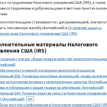
ты с сотрудниками Налогового управления США (
IRS
), а также
ми сотрудниками и добровольцами в местных пунктах оказа
твия.
алогоплательщики сталкиваются с дискриминацией, они могу
ить письменную жалобу (Английский) в
Отделение защиты
нских прав Налогового управления США (
IRS
)
.
лнительные материалы Налогового
вления США (
IRS
)
 означают для вас «Ваши права в качестве налогоплательщик
глийский)
жба консультативной поддержки налогоплательщиков
ликация 556, Проверка налоговых деклараций, права на апелл
вки на получение возврата переплаченных налогов (Английски
мы и публикации о ваших правах на апелляцию (Английский)
ликация 594, Порядок изъятия средств Налоговым управлени
) (Английский)
PDF
бода доступа к информации в Налоговом управлении США (
IR