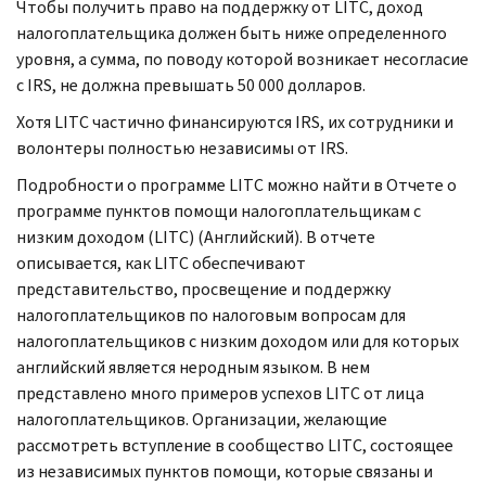
Чтобы получить право на поддержку от
LITC,
доход
налогоплательщика должен быть ниже определенного
уровня, а сумма, по поводу которой возникает несогласие
с
IRS,
не должна превышать 50 000 долларов.
Хотя
LITC
частично финансируются
IRS,
их сотрудники и
волонтеры полностью независимы от
IRS.
Подробности о программе
LITC
можно найти в Отчете о
программе пунктов помощи налогоплательщикам с
низким доходом (
LITC
) (Английский). В отчете
описывается, как
LITC
обеспечивают
представительство, просвещение и поддержку
налогоплательщиков по налоговым вопросам для
налогоплательщиков с низким доходом или для которых
английский является неродным языком. В нем
представлено много примеров успехов
LITC
от лица
налогоплательщиков. Организации, желающие
рассмотреть вступление в сообщество
LITC,
состоящее
из независимых пунктов помощи, которые связаны и