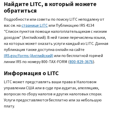
Найдите
LITC,
в который можете
обратиться
Подробности или советы по поиску
LITC
неподалеку от
вас см. на
странице
LITC
или Публикацию
IRS
4134
"Список пунктов помощи налогоплательщикам с низким
доходом" (Английский). В ней также перечислены языки,
на которых может оказать услуги каждый из
LITC.
Данная
публикация также доступна онлайн на сайте
IRS.gov
/
forms
(Английский)
или по бесплатной горячей
линии
IRS
по номеру 800-
TAX-FORM
(
800-829-3676
).
Информация о
LITC
LITC
может представлять ваши права в Налоговом
управлении США или в суде при аудитах, апелляциях,
вопросах по сбору налогов и других налоговых спорах.
Услуги предоставляются бесплатно или за небольшую
плату.