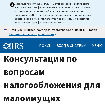
Skip
Президентский указ № 14224 «Об утверждении английского
языка в качестве официального языка Соединенных Штатов»
to
устанавливает английский язык официальным языком
main
Соединенных Штатов. Соответственно, именно англоязычные
версии всех документов являются правомочными версиями
content
всей информации федерального уровня.
Официальный веб-сайт правительства Соединенных Штатов
Вот как это можно распознать
ПОИСК
ВХОД В СИСТЕМУ
МЕНЮ
Консультации по
вопросам
налогообложения для
малоимущих