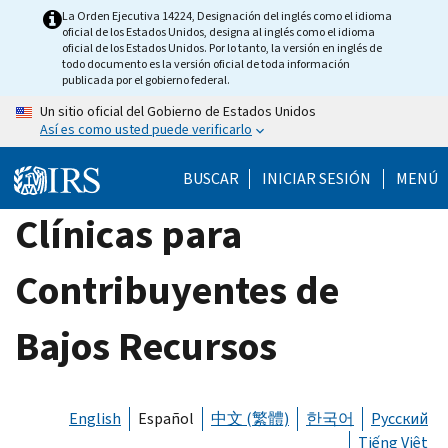
Skip
La Orden Ejecutiva 14224, Designación del inglés como el idioma
oficial de los Estados Unidos, designa al inglés como el idioma
to
oficial de los Estados Unidos. Por lo tanto, la versión en inglés de
main
todo documento es la versión oficial de toda información
publicada por el gobierno federal.
content
Un sitio oficial del Gobierno de Estados Unidos
Así es como usted puede verificarlo
BUSCAR
INICIAR SESIÓN
MENÚ
Clínicas para
Contribuyentes de
Bajos Recursos
English
Español
中文 (繁體)
한국어
Русский
Tiếng Việt