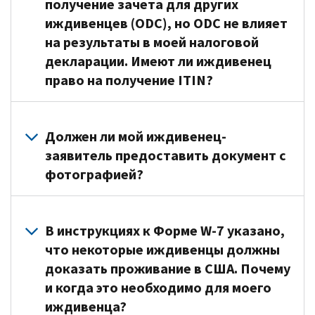
США
по
получение зачета для других
США,
в
ситуации.
где
для
приему
иждивенцев (ODC), но ODC не влияет
то
США,
Примеры
вы
целей
документов
на результаты в моей налоговой
в
для
заполнения
постоянно
федерального
(
CAA
)
качестве
декларации. Имеют ли иждивенец
целей
Формы
или
налогообложения.
или
причины
федерального
W-
право на получение ITIN?
7
обычно
Иждивенец,
записаться
подачи
налогообложения
для
проживали.
подающий
на
Формы
в
«исключений»
Да,
заявление
прием
W-
7
течение
можно
если
Должен ли мой иждивенец-
на
в
(Английский)
года,
найти
находящийся
получение
центр
заявитель предоставить документ с
следует
имеет
в
на
ITIN,
IRS
фотографией?
выбрать
право
Публикации
иждивении
должен
по
«
resident
претендовать
№1915
заявитель
претендовать
оказанию
alien
Если
»
на
(Английский)
имеет
на
помощи
(лицо,
ваш
В инструкциях к Форме W-7 указано,
получение
PDF
право
получение
налогоплательщикам
постоянно
иждивенец
зачета
.
что некоторые иждивенцы должны
на
одной
с
проживающее
не
для
доказать проживание в США. Почему
получение
из
предоставлением
в
достиг
других
зачета
и когда это необходимо для моего
следующих
услуг
США).
возраста
иждивенцев
для
предусмотренных
по
иждивенца?
Если
14
(
ODC
)