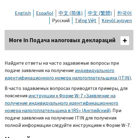
English
Español
中文 (简体)
中文 (繁體)
한국어
Русский
Tiếng Việt
Kreyòl ayisyen
More In Подача налоговых деклараций
Найдите ответы на часто задаваемые вопросы при
подаче заявления на получение
индивидуального
идентификационного номера налогоплательщика (
ITIN
)
.
В часто задаваемых вопросах приводятся примеры, для
пояснения
инструкции к Форме
W-
7 «Заявление на
получение индивидуального идентификационного
номера налогоплательщика в
IRS
» (Английский)
. При
подаче заявления на получение
ITIN
для получения
полной информации следуйте инструкциям к Форме
W-
7.