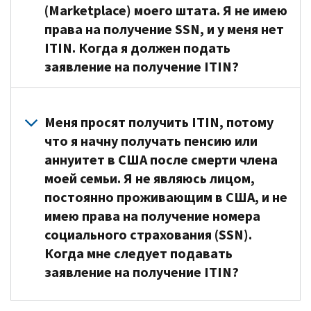
федеральной
(Marketplace) моего штата. Я не имею
возможно,
налоговой
права на получение SSN, и у меня нет
придется
декларации,
произвести
ITIN. Когда я должен подать
вам
расчетные
заявление на получение ITIN?
может
налоговые
понадобиться
платежи
,
Вы
подать
даже
можете
Меня просят получить ITIN, потому
федеральную
если
зарегистрировать
что я начну получать пенсию или
налоговую
на
своего
аннуитет в США после смерти члена
декларацию,
момент
иждивенца
чтобы
моей семьи. Я не являюсь лицом,
получения
через
получить
дохода
постоянно проживающим в США, и не
онлайн-
возврат,
у
имею права на получение номера
рынок
или
вас
социального страхования (SSN).
медицинского
вы
не
Когда мне следует подавать
страхования
можете
было
(
Marketplace
),
заявление на получение ITIN?
подать
ITIN.
даже
федеральную
Вы
если
Вы
налоговую