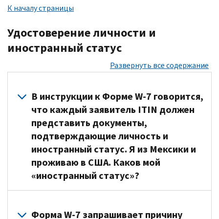
должны
у
К началу страницы
имеете
декларацию,
отправить
вас
право
чтобы
платежи
нет
Удостоверение личности и
подать
сообщить
в
SSN
заявление
иностранный статус
о
IRS
или
на
доходах,
по
ITIN.
Развернуть все содержание
получение
даже
почте
Если
ITIN,
если
вместе
вы
если
у
с
В инструкции к Форме W-7 говорится,
хотите
у
вас
квитанцией
что каждый заявитель ITIN должен
подать
вас
нет
на
представить документы,
заявление
появится
задолженности
оплату
подтверждающие личность и
на
право
по
расчетного
получение
иностранный статус. Я из Мексики и
на
налогам
налога
налогового
проживаю в США. Каков мой
получение
или
и
зачета
платежа
требований
«иностранный статус»?
заполнить
за
или
по
всю
взносы
выплаты,
предоставлению
необходимую
Иностранный
медицинского
на
декларации.
информацию
статус
Форма W-7 запрашивает причину
страхования