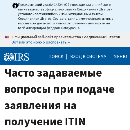
Skip
Президентский указ № 14224 «Об утверждении английского
языка в качестве официального языка Соединенных Штатов»
to
устанавливает английский язык официальным языком
main
Соединенных Штатов. Соответственно, именно англоязычные
версии всех документов являются правомочными версиями
content
всей информации федерального уровня.
Официальный веб-сайт правительства Соединенных Штатов
Вот как это можно распознать
ПОИСК
ВХОД В СИСТЕМУ
МЕНЮ
Часто задаваемые
вопросы при подаче
заявления на
получение ITIN