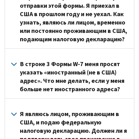
которые
Как
в
-
отправки этой формы. Я приехал в
(
PTC
)
распространяются
правило,
квитанции,
это
США в прошлом году и не уехал. Как
(Английский)
,
требования
в
в
ваша
уплаченные
узнать, являюсь ли лицом, временно
по
налоговой
графе,
связь
за
или постоянно проживающим в США,
представлению
декларации,
где
с
вашего
информации
подающим налоговую декларацию?
содержащей
запрашивается
другой
иждивенца
и
все
номер
страной,
в
удержанию
нулевые
социального
Вопрос
кроме
рамках
налогов
записи,
обеспечения
о
США.
В строке 3 Формы W-7 меня просят
программы
(Английский)
.
не
(
SSN
)
том,
Так
указать «иностранный (не в США)
медицинского
отражена
или
являетесь
как
Ваше
адрес». Что мне делать, если у меня
страхования,
цель
ITIN
ли
вы
заявление
или
больше нет иностранного адреса?
уплаты
напишите
вы
из
должно
если
федерального
«
ITIN
лицом,
Мексики
включать
для
Если
налога.
TO
временно
и
оригинал
снижения
у
Узнайте,
Я являюсь лицом, проживающим в
BE
или
проживаете
документа
стоимости
вас
когда
США, и подаю федеральную
REQUESTED
»
постоянно
в
или
страховых
больше
вы
(
ITIN
проживающим
налоговую декларацию. Должен ли я
США,
подписанное
взносов
нет
можете
ЗАПРОШЕН).
в
вы
письмо