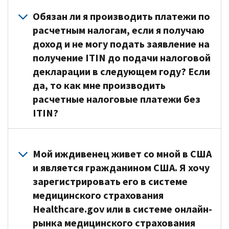
Может
быть
Обязан ли я производить платежи по
несколько
расчетным налогам, если я получаю
причин,
доход и не могу подать заявление на
свидетельствующих
получение ITIN до подачи налоговой
о
декларации в следующем году? Если
наличии
да, то как мне производить
федеральной
расчетные налоговые платежи без
налоговой
ITIN?
цели
(Английский)
.
Например,
Если
по
вы
Мой иждивенец живет со мной в США
закону
получаете
и является гражданином США. Я хочу
от
доход
зарегистрировать его в системе
вас
без
медицинского страхования
может
удержания
Healthcare.gov или в системе онлайн-
потребоваться
налогов,
рынка медицинского страхования
подача
вам,