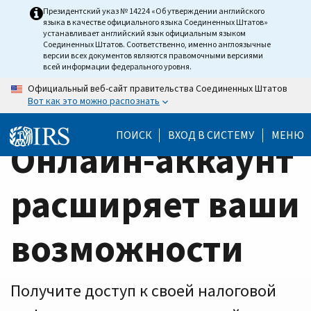
Home
Skip
Президентский указ № 14224 «Об утверждении английского
языка в качестве официального языка Соединенных Штатов»
to
Page
устанавливает английский язык официальным языком
main
Соединенных Штатов. Соответственно, именно англоязычные
версии всех документов являются правомочными версиями
content
всей информации федерального уровня.
Официальный веб-сайт правительства Соединенных Штатов
Вот как это можно распознать
ПОИСК
ВХОД В СИСТЕМУ
МЕНЮ
Онлайн-аккаунт
расширяет ваши
возможности
Получите доступ к своей налоговой