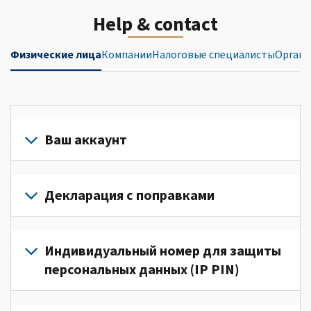
Help & contact
Физические лица
Компании
Налоговые специалисты
Органи
Ваш аккаунт
Войдите
в
Декларация с поправками
свой
аккаунт
Подайте
или
декларацию
Индивидуальный номер для защиты
создайте
с
персональных данных (IP PIN)
его
поправками
(Английский)
для
Для
для