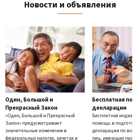
Новости и объявления
телефону
выписку
нам
восстановить IP PIN?
или
по
(Английский)
IP PIN
посетите
почте
Как
–
один
ля навигации используйте кнопки «Вперёд» и «Назад».
(Английский)
.
узнать,
это
из
О
действительно
шестизначный
наших
выписках
ли
номер,
офисов.
это
который
IRS?
присваивается
Связь по телефону
(Английский)
для
Мы
предотвращения
работаем
подачи
с
налоговой
7:00
Один, Большой и
Бесплатная подг
декларации
до
другим
Прекрасный Закон
декларации
19:00
лицом
«Один, Большой и Прекрасный
Бесплатная индивид
по
с
Закон» предусматривает
помощь в подготовк
местному
использованием
значительные изменения в
декларации по всей 
времени.
вашего
федеральных налогах, зачетах и
лиц, имеющих право.