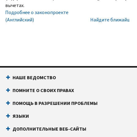
номера
Внутри
вычетах.
социального
США:
Подробнее о законопроекте
обеспечения
800-
(Английский)
Найдите ближайший 
(SSN)
829-
или
1040
индивидуального
Текстовой
идентификационного
телефон:
800-
номера
829-
налогоплательщика
4059
(ITIN).
Звонки
НАШЕ ВЕДОМСТВО
IP
из-
PIN
за
ПОМНИТЕ О СВОИХ ПРАВАХ
известен
границы:
Позвоните
только
или
ПОМОЩЬ В РАЗРЕШЕНИИ ПРОБЛЕМЫ
вам
воспользуйтесь
и
онлайн-
ЯЗЫКИ
Налоговому
чатом
ДОПОЛНИТЕЛЬНЫЕ ВЕБ-САЙТЫ
управлению
Прежде
США