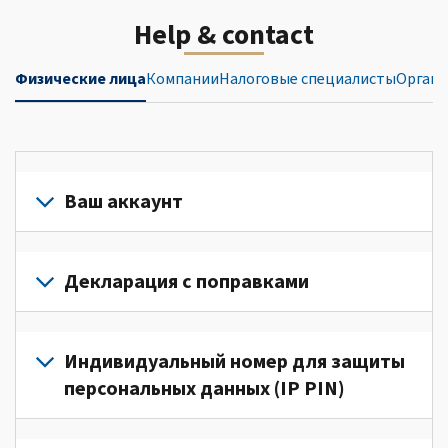
Help & contact
Физические лица
Компании
Налоговые специалисты
Органи
Ваш аккаунт
Войдите
в
Декларация с поправками
свой
аккаунт
Подайте
или
декларацию
Индивидуальный номер для защиты
создайте
с
персональных данных (IP PIN)
его
поправками
(Английский)
для
Для
для