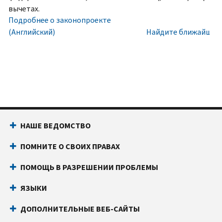
номера
Внутри
вычетах.
социального
США:
Подробнее о законопроекте
обеспечения
800-
(Английский)
Найдите ближайший 
(SSN)
829-
или
1040
индивидуального
Текстовой
идентификационного
телефон:
800-
номера
829-
налогоплательщика
4059
(ITIN).
Звонки
НАШЕ ВЕДОМСТВО
IP
из-
PIN
за
ПОМНИТЕ О СВОИХ ПРАВАХ
известен
границы:
Позвоните
только
или
ПОМОЩЬ В РАЗРЕШЕНИИ ПРОБЛЕМЫ
вам
воспользуйтесь
и
онлайн-
ЯЗЫКИ
Налоговому
чатом
ДОПОЛНИТЕЛЬНЫЕ ВЕБ-САЙТЫ
управлению
Прежде
США