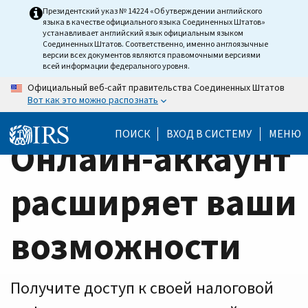
Home
Skip
Президентский указ № 14224 «Об утверждении английского
языка в качестве официального языка Соединенных Штатов»
to
Page
устанавливает английский язык официальным языком
main
Соединенных Штатов. Соответственно, именно англоязычные
версии всех документов являются правомочными версиями
content
всей информации федерального уровня.
Официальный веб-сайт правительства Соединенных Штатов
Вот как это можно распознать
ПОИСК
ВХОД В СИСТЕМУ
МЕНЮ
Онлайн-аккаунт
расширяет ваши
возможности
Получите доступ к своей налоговой