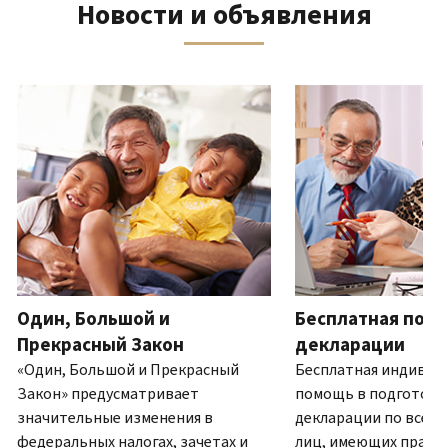
Новости и объявления
телефону
выписку
нам
восстановить IP PIN?
или
по
(Английский)
IP PIN
посетите
почте
Как
–
один
ля навигации используйте кнопки «Вперёд» и «Назад».
(Английский)
.
узнать,
это
из
О
действительно
шестизначный
наших
выписках
ли
номер,
офисов.
это
который
IRS?
присваивается
Связь по телефону
(Английский)
для
Мы
предотвращения
работаем
подачи
с
налоговой
7:00
Один, Большой и
Бесплатная подг
декларации
до
другим
Прекрасный Закон
декларации
19:00
лицом
«Один, Большой и Прекрасный
Бесплатная индивид
по
с
Закон» предусматривает
помощь в подготовк
местному
использованием
значительные изменения в
декларации по всей 
времени.
вашего
федеральных налогах, зачетах и
лиц, имеющих право.