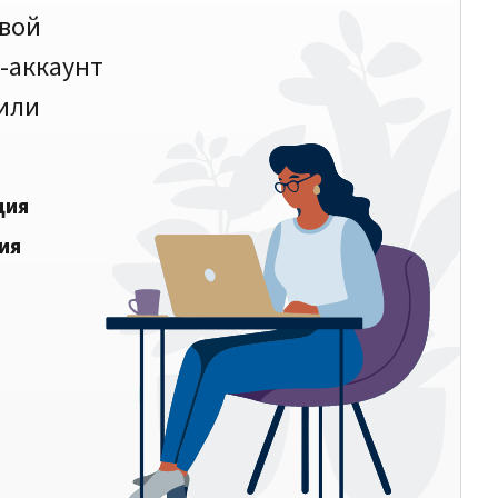
овой
-аккаунт
 или
ция
ия