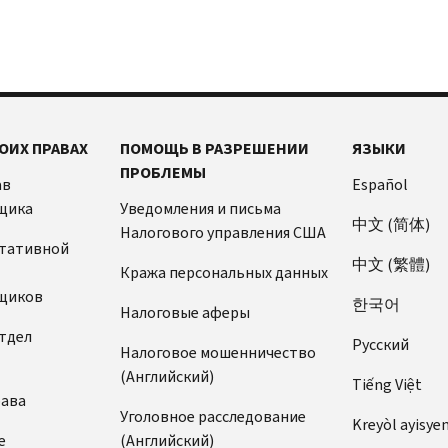
ОИХ ПРАВАХ
ПОМОЩЬ В РАЗРЕШЕНИИ
ЯЗЫКИ
ПРОБЛЕМЫ
ав
Español
щика
Уведомления и письма
中文 (简体)
Налогового управления США
ьтативной
中文 (繁體)
Кража персональных данных
щиков
한국어
Налоговые аферы
тдел
Pусский
Налоговое мошенничество
(Английский)
Tiếng Việt
рава
Уголовное расследование
Kreyòl ayisye
е
(Английский)