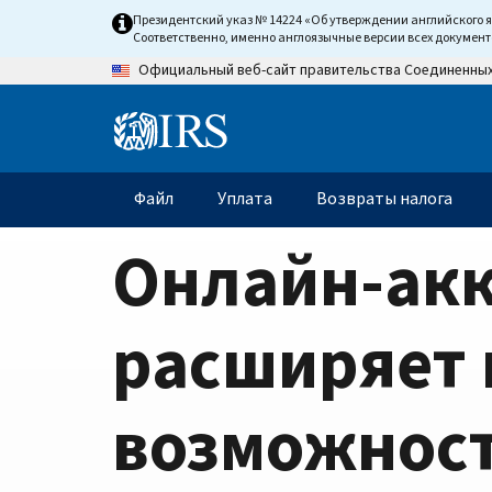
Home
Skip
Президентский указ № 14224 «Об утверждении английского 
to
Соответственно, именно англоязычные версии всех докумен
Page
main
Официальный веб-сайт правительства Соединенны
content
Information
Menu
Файл
Уплата
Возвраты налога
Главное
меню
Онлайн-ак
расширяет
возможнос