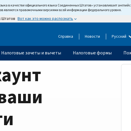
языка в качестве официального языка Соединенных Штатов» устанавливает англи
тов являются правомочными версиями всей информации федерального уровня.
Вот как это можно распознать
х Штатов
Справка
Новости
Русский
Налоговые зачеты и вычеты
Налоговые формы
Пож
каунт
 ваши
ти