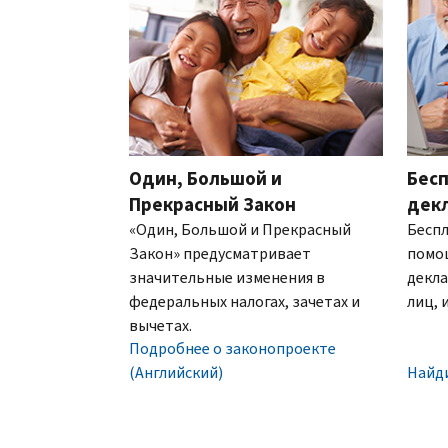
это
офисов.
ли
О
шестизначный
это
Связь по телефону
выписках
номер,
IRS?
который
Мы
(Английский)
присваивается
работаем
для
с
предотвращения
7:00
подачи
Один, Большой и
Бесп
до
налоговой
19:00
Прекрасный Закон
дек
декларации
по
«Один, Большой и Прекрасный
Беспл
другим
местному
Закон» предусматривает
помо
лицом
времени.
значительные изменения в
декла
с
федеральных налогах, зачетах и
лиц, 
Внутри
использованием
вычетах.
США:
вашего
Подробнее о законопроекте
800-
номера
(Английский)
Найд
829-
социального
1040
обеспечения
Текстовой
(SSN)