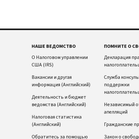
телефон:
800-
или
829-
индивидуального
4059
идентификационного
Звонки
номера
из-
налогоплательщика
за
(ITIN).
границы:
Позвоните
НАШЕ ВЕДОМСТВО
ПОМНИТЕ О СВ
IP
или
PIN
О Налоговом управлении
Декларация пр
воспользуйтесь
известен
США (IRS)
налогоплатель
онлайн-
только
чатом
Вакансии и другая
вам
Служба консул
информация (Английский)
и
поддержки
Прежде
Налоговому
налогоплатель
чем
Деятельность и бюджет
позвонить
управлению
ведомства (Английский)
Независимый о
США
Подготовьте
апелляций
(IRS).
следующую
Налоговая статистика
Он
информацию:
(Английский)
Гражданские п
используется
Номер
Обратитесь за помощью
для
Закон о свобод