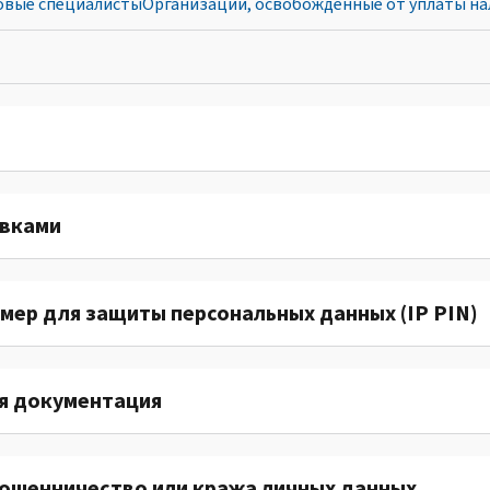
овые специалисты
Организации, освобожденные от уплаты на
авками
ер для защиты персональных данных (IP PIN)
ая документация
мошенничество или кража личных данных