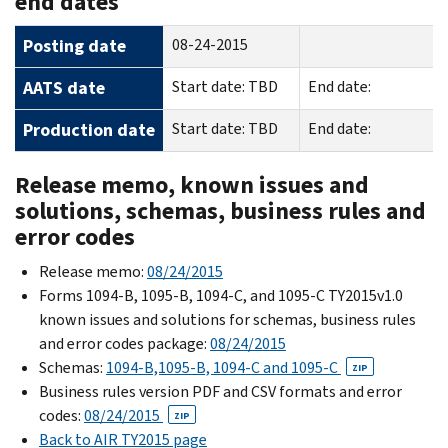
end dates
Posting date
08-24-2015
AATS date
Start date: TBD
End date:
Production date
Start date: TBD
End date:
Release memo, known issues and
solutions, schemas, business rules and
error codes
Release memo:
08/24/2015
Forms 1094-B, 1095-B, 1094-C, and 1095-C TY2015v1.0
known issues and solutions for schemas, business rules
and error codes package:
08/24/2015
Schemas:
1094-B,1095-B, 1094-C and 1095-C
ZIP
Business rules version PDF and CSV formats and error
codes:
08/24/2015
ZIP
Back to AIR TY2015 page