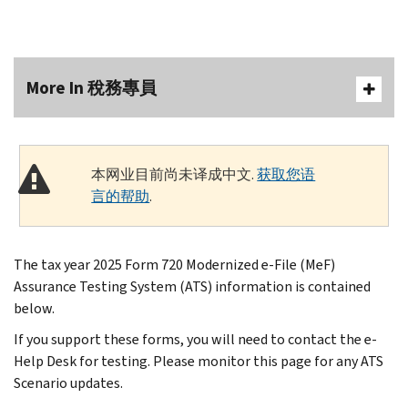
More In 稅務專員
本网业目前尚未译成中文.
获取您语
言的帮助
.
The tax year 2025 Form 720 Modernized e-File (MeF)
Assurance Testing System (ATS) information is contained
below.
If you support these forms, you will need to contact the e-
Help Desk for testing. Please monitor this page for any ATS
Scenario updates.