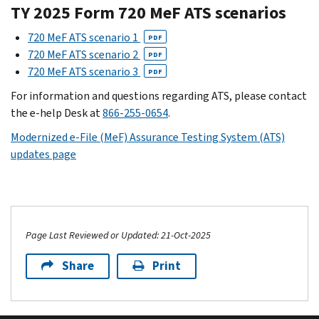
TY 2025 Form 720 MeF ATS scenarios
720 MeF ATS scenario 1
PDF
720 MeF ATS scenario 2
PDF
720 MeF ATS scenario 3
PDF
For information and questions regarding ATS, please contact
the e-help Desk at
866-255-0654
.
Modernized e-File (MeF) Assurance Testing System (ATS)
updates page
Page Last Reviewed or Updated: 21-Oct-2025
Share
Print