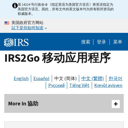
Skip
第 14224 号行政命令《指定英语为美国官方语言》将英语指定为
美国官方语言。因此，所有文件的英文版本均为所有联邦资讯的
to
权威版本。
main
美国政府官方网站
content
以下是你如何知道
搜索
登录
菜单
IRS2Go 移动应用程序
English
Español
中文 (简体)
中文 (繁體)
한국어
Русский
Tiếng Việt
Kreyòl ayisyen
More In 協助