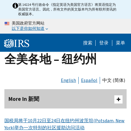
Skip
第 14224 号行政命令《指定英语为美国官方语言》将英语指定为
美国官方语言。因此，所有文件的英文版本均为所有联邦资讯的
to
权威版本。
main
美国政府官方网站
content
以下是你如何知道
搜索
登录
菜单
全美各地 – 纽约州
English
Español
中文 (简体)
More In 新聞
国税局将于10月22日至24日在纽约州波茨坦(
Potsdam, New
York
)举办一次特别的社区援助访问活动