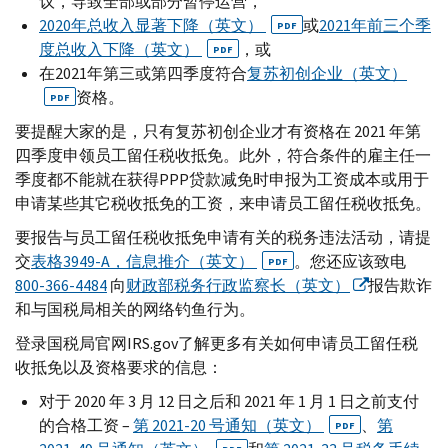
议，导致全部或部分暂停运营，
2020年总收入显著下降（英文）
或
2021年前三个季
PDF
度总收入下降（英文）
，或
PDF
在2021年第三或第四季度符合
复苏初创企业（英文）
资格。
PDF
要提醒大家的是，只有复苏初创企业才有资格在 2021 年第
四季度申领员工留任税收抵免。此外，符合条件的雇主任一
季度都不能就在获得
PPP
贷款减免时申报为工资成本或用于
申请某些其它税收抵免的工资，来申请员工留任税收抵免。
要报告与员工留任税收抵免申请有关的税务违法活动，请提
交
表格3949-
A
，信息推介（英文）
。您还应该致电
PDF
800-366-4484
向
财政部税务行政监察长（英文）
报告欺诈
和与国税局相关的网络钓鱼行为。
登录国税局官网
IRS.gov
了解更多有关如何申请员工留任税
收抵免以及资格要求的信息：
对于 2020 年 3 月 12 日之后和 2021 年 1 月 1 日之前支付
的合格工资 –
第 2021-20 号通知（英文）
、
第
PDF