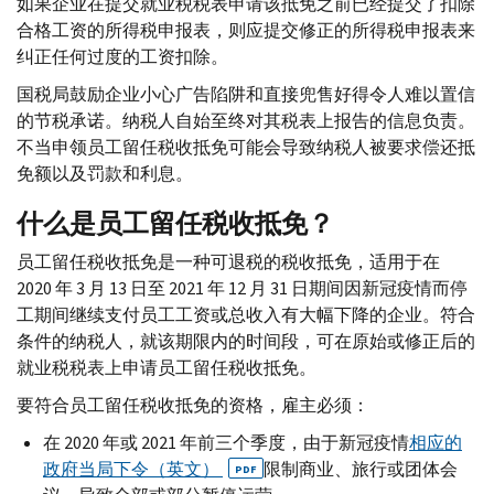
如果企业在提交就业税税表申请该抵免之前已经提交了扣除
合格工资的所得税申报表，则应提交修正的所得税申报表来
纠正任何过度的工资扣除。
国税局鼓励企业小心广告陷阱和直接兜售好得令人难以置信
的节税承诺。纳税人自始至终对其税表上报告的信息负责。
不当申领员工留任税收抵免可能会导致纳税人被要求偿还抵
免额以及罚款和利息。
什么是员工留任税收抵免？
员工留任税收抵免是一种可退税的税收抵免，适用于在
2020 年 3 月 13 日至 2021 年 12 月 31 日期间因新冠疫情而停
工期间继续支付员工工资或总收入有大幅下降的企业。符合
条件的纳税人，就该期限内的时间段，可在原始或修正后的
就业税税表上申请员工留任税收抵免。
要符合员工留任税收抵免的资格，雇主必须：
在 2020 年或 2021 年前三个季度，由于新冠疫情
相应的
政府当局下令（英文）
限制商业、旅行或团体会
PDF