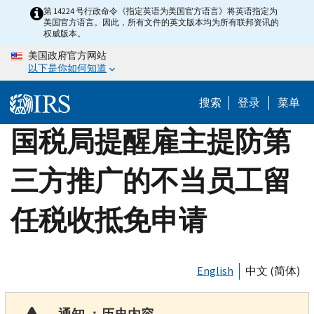
Skip
第 14224 号行政命令《指定英语为美国官方语言》将英语指定为
美国官方语言。因此，所有文件的英文版本均为所有联邦资讯的
to
权威版本。
main
美国政府官方网站
content
以下是你如何知道
搜索
登录
菜单
国税局提醒雇主提防第
三方推广的不当员工留
任税收抵免申请
English
中文 (简体)