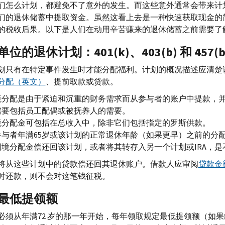
们怎么计划，都避免不了意外的发生。而这些意外通常会带来计
们的退休储蓄中提取资金。虽然这看上去是一种快速获取现金的
的税收后果。以下是人们在动用辛苦赚来的退休储蓄之前需要了
单位的退休计划：401(
k
)、403(
b
) 和 457(
划只有在特定事件发生时才能分配福利。计划的概况描述应清楚
分配（英文）
、提前取款或贷款。
境分配是由于紧迫和沉重的财务需求而从参与者的账户中提款，
需要包括员工配偶或被抚养人的需要。
境分配金可包括在总收入中，除非它们包括指定的罗斯供款。
参与者年满65岁或该计划的正常退休年龄（如果更早）之前的分配
困境分配金偿还回该计划，或者将其转存入另一个计划或
IRA
，是
将从这些计划中的贷款偿还回其退休账户。借款人应审阅
贷款金
时还款，则不会对这笔钱征税。
最低提领额
必须从年满72 岁的那一年开始，每年领取规定最低提领额（如果纳税人