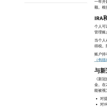
一年开
额。根
IRA
个人可
管理账
当个人
得税。
账户持
（包括
与新
《新冠
金。在2
能被视
对
对
I