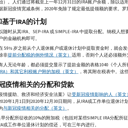
始）。人们通过将截至上一年12月31日的
IRA
账户余额，除以适
据新冠疫情宽减条例，2020年免除了规定最低提领额的要求。罗
和基于
IRA
的计划
以随时从其
IRA
、
SEP-IRA
或
SIMPLE-IRA
中提取分配。纳税人想
户的金融机构即可。
在 59½ 岁之前从个人退休账户或退休计划中提取资金时，就会
除非
提前分配税的例外情况（英文）
适用，否则个人还必须额外
有人无论年龄，都必须提交显示了提款金额的表格1040《个人
IRA
）和其它利税账户附的加税（英文）
，将其附在税表中。这
冠疫情相关的分配和贷款
疫情援助、救济和经济安全法案》让
受新冠疫情影响的人（英文
020年1月1日到2020年12月30日期间，从
IRA
或工作单位退休计
为
与新冠疫情相关的分配（英文）
。
提早分配所征收的10%的附加税（包括对某些
SIMPLE IRA
分配所征
RA
或工作单位退休计划的偿还，可在三年内进行。