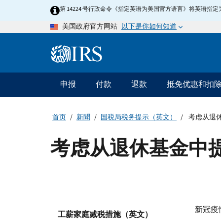
Skip
第 14224 号行政命令《指定英语为美国官方语言》将英语
to
以下是你如何知道
美国政府官方网站
main
content
Information
Menu
申报
付款
退款
抵免优惠和扣
主
要
导
首页
新聞
国税局税务提示（英文）
考虑从退
航
考虑从退休基金中
新冠疫情税
工薪家庭减税措施（英文）