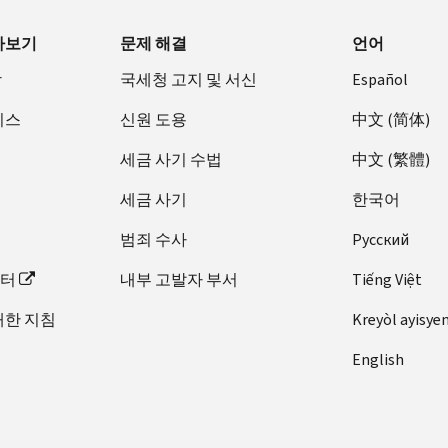
아보기
문제 해결
언어
장
국세청 고지 및 서신
Español
비스
신원 도용
中文 (简体)
세금 사기 수법
中文 (繁體)
세금 사기
한국어
범죄 수사
Pусский
이터
내부 고발자 부서
Tiếng Việt
대한 지침
Kreyòl ayisye
English