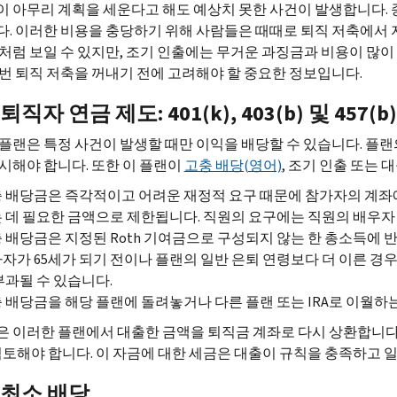
 아무리 계획을 세운다고 해도 예상치 못한 사건이 발생합니다. 
. 이러한 비용을 충당하기 위해 사람들은 때때로 퇴직 저축에서 
처럼 보일 수 있지만, 조기 인출에는 무거운 과징금과 비용이 많이
번 퇴직 저축을 꺼내기 전에 고려해야 할 중요한 정보입니다.
퇴직자 연금 제도: 401(
k
), 403(
b
) 및 457(
b
)
플랜은 특정 사건이 발생할 때만 이익을 배당할 수 있습니다. 플랜
시해야 합니다. 또한 이 플랜이
고충 배당(영어)
, 조기 인출 또는
 배당금은 즉각적이고 어려운 재정적 요구 때문에 참가자의 계좌
 데 필요한 금액으로 제한됩니다. 직원의 요구에는 직원의 배우자
 배당금은 지정된
Roth
기여금으로 구성되지 않는 한 총소득에 반
자가 65세가 되기 전이나 플랜의 일반 은퇴 연령보다 더 이른 경우
부과될 수 있습니다.
 배당금을 해당 플랜에 돌려놓거나 다른 플랜 또는
IRA
로 이월하는
 이러한 플랜에서 대출한 금액을 퇴직금 계좌로 다시 상환합니다
검토해야 합니다. 이 자금에 대한 세금은 대출이 규칙을 충족하고 
 최소 배당