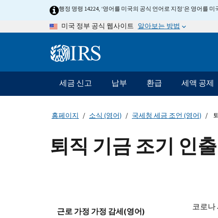
Skip
행정 명령 14224, ‘영어를 미국의 공식 언어로 지정’은 영어를
to
알아보는 방법
미국 정부 공식 웹사이트
main
content
Information
Menu
세금 신고
납부
환급
세액 공제
메
인
네
홈페이지
소식 (영어)
국세청 세금 조언 (영어)
퇴
비
게
퇴직 기금 조기 인
이
션
바
코로나 세
근로 가정 가정 감세(영어)