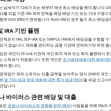
 납세자가 72세가 되는 해부터 매년 최소 배당을 해야 합니다 (2019
12월 31일 기준
IRA
계좌 잔액을 해당 배당 기간 또는 기대 수명으
조항에 따라
RMD
가 면제됩니다.
Roth IRA
의 경우 필수 최소 배당금
및
IRA
기반 플랜
 언제든지
IRA, SEP-IRA
또는
SIMPLE-IRA
에서 배당금을 수령할 수 
요가 없습니다. 계좌를 관리하는 금융 기관에 연락하기만 하면 됩
당은 개인이 59 ½세 이전에 개인 퇴직 계좌 또는 퇴직 플랜에서 
 소득세가 적용됩니다. 또한 개인은
조기배당세에 대한 예외(영
해야 합니다.
관계없이 계좌 소유자는 인출 금액을 보여주는 양식 1040의 개
랜 및 기타 세금 우대 계좌에 대한 추가 세금(영어)
을 세금 신고서에
건입니다.
나 바이러스 관련 배당 및 대출
법은
코로나 바이러스의 영향을 받은(영어)
사람들을 위해
IRA
의 