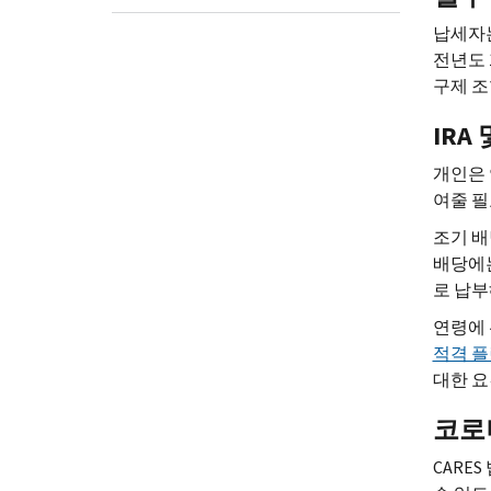
납세자는
전년도 
구제 
IRA
개인은
여줄 필
조기 배
배당에는
로 납부
연령에 
적격 플
대한 요
코로
CARES