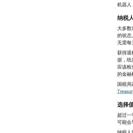
机器人
纳税
大多数
的状态
无需每
获得退
据，纸
应该检
的金融
国税局还
Treasur
选择
超过一
可能会
纳税人