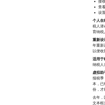
接收
查
设
个人在
税人潜
育纳税
重新设
年重新
以便收
适用于
纳税人
虚拟助
报税季
本，已
份，才
去年，
文本框