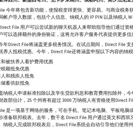
ile
今年将包含新功能，使报税变得更快、更容易。与商业税务
局帐户导入数据，包括个人信息、纳税人的
IP PIN
以及纳税人
W
Direct File
用户可以尝试新的聊天机器人来帮助指导他们通过资
户可以选择额外的身份验证，这将允许客户服务代表提供更多信
今年
Direct File
将涵盖更多税务情况。在试点期间，
Direct File
支
抚养人抵税优惠。今年，
Direct File
还将涵盖申报以下内容的纳
童和被扶养人看护费用优惠
费税额抵免优惠
年人和残疾人抵免
休储蓄供款抵免
盖纳税人申请标准扣除以及学生贷款利息和教育费用扣除外，今
政部估计，25 个州将有超过 3000 万纳税人有资格使用
Direct Fi
ile
是一项基于网络的服务，可在手机、笔记本电脑、平板电脑
步准备联邦税表。去年，数千名
Direct File
用户通过英文和西班
。纳税人完成联邦税表后，
Direct File
系统会自动引导他们使用