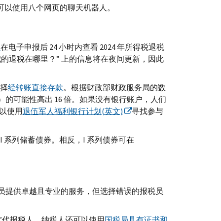
可以使用八个网页的聊天机器人。
？
在电子申报后 24 小时内查看 2024 年所得税退税
退税在​​哪里？” 上的信息将在夜间更新，因此
择
经转账直接存款
。根据财政部财政服务局的数
的可能性高出 16 倍。如果没有银行账户，人们
以使用
退伍军人福利银行计划(英文)
寻找参与
I
系列储蓄债券。相反，
I
系列债券可在
员提供卓越且专业的服务，但选择错误的报税员
”代报税人。纳税人还可以使用
国税局具有证书和