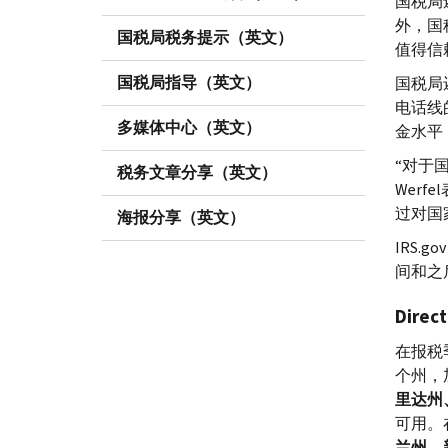
国税局
外，国
国税局税务提示（英文）
值得信
国税局指导（英文）
国税局
电话线
多媒体中心（英文）
金水平
“对于
税务文章分享（英文）
Werfel
过对国
海报分享（英文）
IRS.go
间和之
Direct
在报税
个州，
里达州
可用。在
兰州、