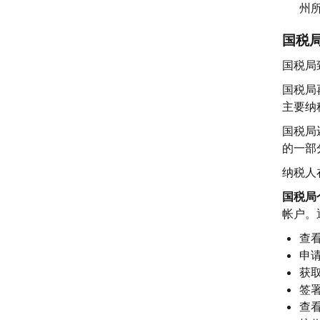
州
国税
国税局
国税局
主要纳
国税局
的一部
纳税人
国税局
帐户。
查
申
获
签
查