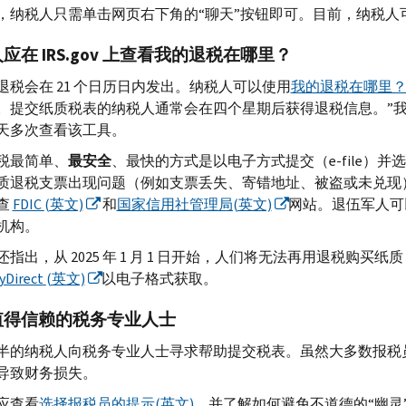
，纳税人只需单击网页右下角的“聊天”按钮即可。目前，纳税人
人应在
IRS.gov
上查看我的退税在哪里？
退税会在 21 个日历日内发出。纳税人可以使用
我的退税在哪里
。提交纸质税表的纳税人通常会在四个星期后获得退税信息。”我的
天多次查看该工具。
税最简单、
最安全
、最快的方式是以电子方式提交（
e-file
）并选
质退税支票出现问题（例如支票丢失、寄错地址、被盗或未兑现）
查
FDIC
(英文)
和
国家信用社管理局(英文)
网站。退伍军人可
机构。
指出，从 2025 年 1 月 1 日开始，人们将无法再用退税购买纸质
yDirect
(英文)
以电子格式获取。
值得信赖的税务专业人士
半的纳税人向税务专业人士寻求帮助提交税表。虽然大多数报税
导致财务损失。
应查看
选择报税员的提示(英文)
，并了解如何避免不道德的“幽灵