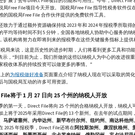
还扩展了去年
Direct File
项目的功能和可用性。今年，
Direct File
税局
Free File
项目今天开放。 国税局
Free File
指导性税务软件仅
赖的国税局
Free File
合作伙伴提供的免费软件工具。
还致力于通过额外资源确保持续 2023 年和 2024 年报税季所
的平均等待时间不到 5 分钟，全国各地纳税人协助中心服务的
，该机构将努力在即将到来的报税季在这些关键服务指标上提供
国税局来说，这是历史性的进步时期，人们将看到更多工具和功能
表示，“到目前为止，我们所做的这些以纳税人为中心的改进很
家税收体系的持续投资可以做更多的事情。”
v
上的
为报税做好准备
页面重点介绍了纳税人现在可以采取的简
后与国税局互动的许多可用资源。
 File
将于 1 月 27 日向 25 个州的纳税人开放
季的第一天，
Direct File
将向 25 个州的合格纳税人开放，纳税人
加上将于2025年采用
Direct File
的 13 个新州。在去年的试点期间
、马萨诸塞州、内华达州、新罕布什尔州、纽约州、南达科他州
 2025 年报税季，
Direct File
还将在
阿拉斯加州、康涅狄格州、
新泽西州、新墨西哥州、北卡罗来纳州、俄勒冈州、宾夕法尼亚