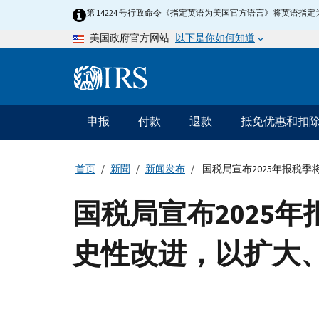
Skip
第 14224 号行政命令《指定英语为美国官方语言》将英语
to
以下是你如何知道
美国政府官方网站
main
content
Information
Menu
申报
付款
退款
抵免优惠和扣
主
要
导
首页
新聞
新闻发布
国税局宣布2025年报税
航
国税局宣布2025
史性改进，以扩大