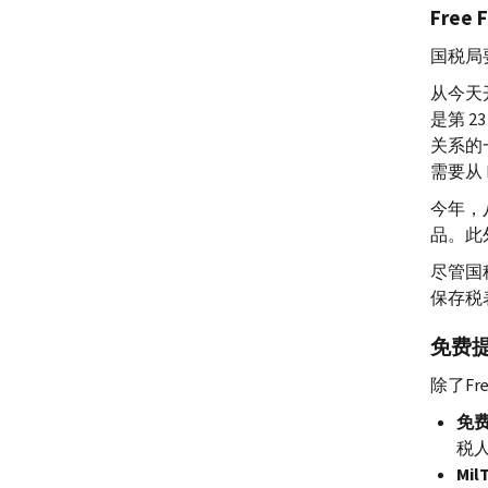
Free F
国税局
从今天
是第 
关系的
需要从
今年，八
品。此
尽管国
保存税
免费
除了
Fre
免
税
Mil