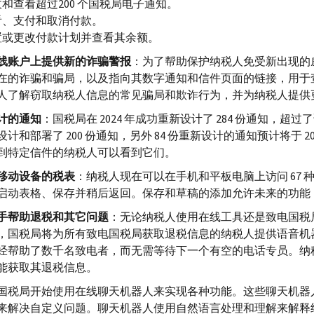
和查看超过200 个国税局电子通知。
看、支付和取消付款。
置或更改付款计划并查看其余额。
线账户上提供新的诈骗警报
：为了帮助保护纳税人免受新出现的
在的诈骗和骗局，以及指向其数字通知和信件页面的链接，用于
人了解窃取纳税人信息的常见骗局和欺诈行为，并为纳税人提供
计的通知
：国税局在 2024 年成功重新设计了 284 份通知，超过
设计和部署了 200 份通知，另外 84 份重新设计的通知预计将于
到特定信件的纳税人可以看到它们。
移动设备的税表
：纳税人现在可以在手机和平​​板电脑上访问 67
启动表格、保存并稍后返回。保存和草稿的添加允许未来的功能
手帮助退税和其它问题
：无论纳税人使用在线工具还是致电国税局，
，国税局将为所有致电国税局获取退税信息的纳税人提供语音机
经帮助了数千名致电者，而无需等待下一个有空的电话专员。纳
能获取其退税信息。
国税局开始使用在线聊天机器人来实现各种功能。这些聊天机器
来解决自定义问题。聊天机器人使用自然语言处理和理解来解释