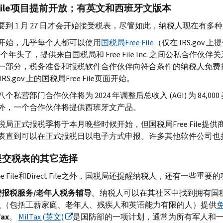
ile
项目提前开放；有英文和西班牙文版本
要到 1 月 27 日才会开始接受税表，尽管如此，纳税人现在有多
开始，几乎每个人都可以使用
国税局
Free File
（仅在
IRS.gov
上提
23 个年头了，提供来自国税局和
Free File Inc.
之间公私合作伙伴关
一部分，税务准备和报税软件合作伙伴向符合条件的纳税人免费
IRS.gov
上的国税局
Free File
页面开始。
个私营部门合作伙伴将为 2024 年调整后总收入 (
AGI
) 为 84
外，一个合作伙伴将提供西班牙文产品。
税局正式报税季将于本月晚些时候开始，但国税局
Free File
提供
表直到可以在正式报税日以电子方式申报。许多其他软件公司也
提交税表的其它选择
e File
和
Direct File
之外，国税局还提醒纳税人，还有一些重要的
费报税服务
/老年人税务辅导
。纳税人可以在其社区中找到拥有国
人（包括工薪家庭、老年人、残疾人和英语能力有限的人）提供
Tax
。
MilTax
(英文)
是国防部的一项计划，通常为所有军人和