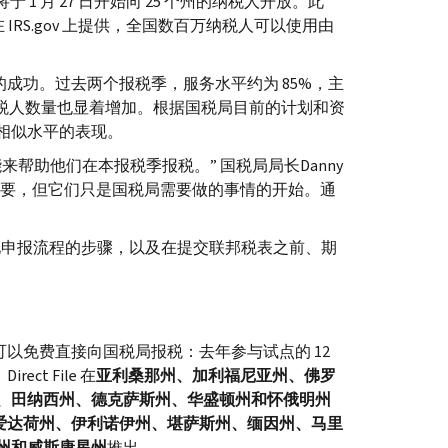
将于 1 月 27 日开始向 25 个州的纳税人开放。此
在
IRS.gov
上提供，全国数百万纳税人可以使用由
取得的成功。过去两个报税季，服务水平约为 85%，主
纳税人数量也显着增加。根据国税局目前的计划和资
相似水平的表现。
来帮助他们在本报税季报税。” 国税局局长
Danny
重要，但它们只是国税局需要做的事情的开始。通
化申报流程的步骤，以及在提交联邦税表之前、期
可以免费直接向国税局报税：去年参与试点的 12
，
Direct File
在
亚利桑那州、加利福尼亚州、佛罗
、田纳西州、德克萨斯州、华盛顿州和怀俄明州
爱达荷州、伊利诺伊州、堪萨斯州、缅因州、马里
州和威斯康星州
推出。