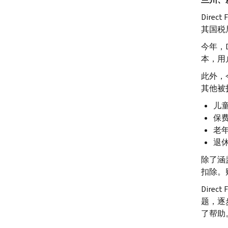
Direct F
其国税
今年，
本，用
此外，
其他被
儿
保
老
退
除了涵
扣除。财
Direct F
题，逐
了帮助