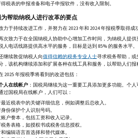
所得税表的申报准备和电子申报软件，没有收入限制。
局为帮助纳税人进行改革的要点
致力于持续改进工作，并努力在 2023 年和 2024 年报税季取
再次致力于在全国纳税人协助中心增加工作时间，为纳税人提供
税人电话线路提供高水平的服务，目标是达到 85% 的服务水平。
还继续敦促纳税人向
值得信赖的税务专业人士
寻求税务帮助，或
分，该机构继续添加和扩展各种在线工具和服务，以帮助人们报
在 2025 年报税季将看到的改进包括：
个人在线帐户
：国税局继续为这一重要工具添加更多功能。个人
通过国税局在线帐户，人们可以：
看最近税表中的关键详细信息，例如调整后总收​​入。
请身份保护个人识别号码。
取账户誊本，包括工资和收入记录。
署税务表格，如授权书或税务信息授权。
看和编辑语言首选择和替代媒体。