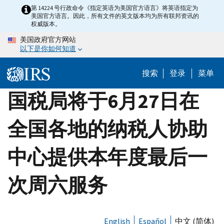
Skip
第 14224 号行政命令《指定英语为美国官方语言》将英语指定为
美国官方语言。因此，所有文件的英文版本均为所有联邦资讯的
to
权威版本。
main
美国政府官方网站
content
以下是你如何知道
搜索
登录
菜单
国税局将于6月27日在
全国各地的纳税人协助
中心提供本年度最后一
次周六服务
English
Español
中文 (简体)