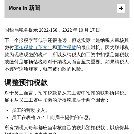
More In 新聞
国税局税务提示 2022-158，2022 年 10 月 17 日
下一个报税季节似乎还很遥远，但这实际上是纳税人审核其
缴付
预扣税款（英文）
和
预估税款
的最佳时机。因为联邦税
款为现收现缴的税种，所以从纳税人的工资中扣缴足额税款
或缴付足够预估税款对于纳税人而言至关重要。如果纳税人
不遵守这项规定，就有被罚款的风险。
调整预扣税款
对于员工而言，预扣税款是从其工资中预扣的联邦所得税。
雇主从员工工资中扣缴的所得税取决于两个因素：
员工的劳动收入。
员工在表格
W-
4 上向雇主提供的信息。
所有纳税人每年都应当审核自己的联邦预扣税款，以确保其