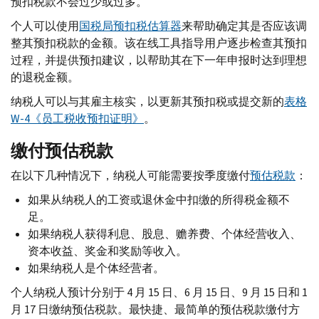
预扣税款不会过少或过多。
个人可以使用
国税局预扣税估算器
来帮助确定其是否应该调
整其预扣税款的金额。该在线工具指导用户逐步检查其预扣
过程，并提供预扣建议，以帮助其在下一年申报时达到理想
的退税金额。
纳税人可以与其雇主核实，以更新其预扣税或提交新的
表格
W-
4《员工税收预扣证明》
。
缴付预估税款
在以下几种情况下，纳税人可能需要按季度缴付
预估税款
：
如果从纳税人的工资或退休金中扣缴的所得税金额不
足。
如果纳税人获得利息、股息、赡养费、个体经营收入、
资本收益、奖金和奖励等收入。
如果纳税人是个体经营者。
个人纳税人预计分别于 4 月 15 日、6 月 15 日、9 月 15 日和 1
月 17 日缴纳预估税款。最快捷、最简单的预估税款缴付方