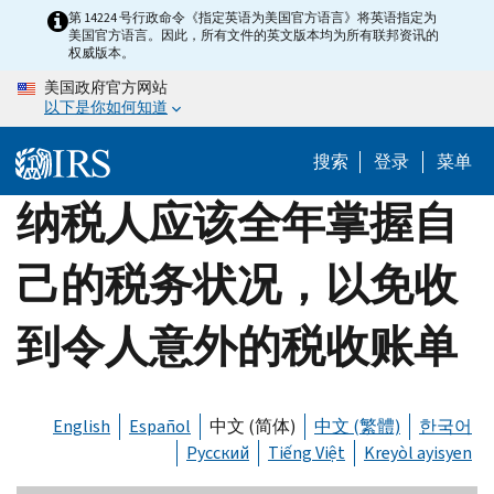
Skip
第 14224 号行政命令《指定英语为美国官方语言》将英语指定为
美国官方语言。因此，所有文件的英文版本均为所有联邦资讯的
to
权威版本。
main
美国政府官方网站
content
以下是你如何知道
搜索
登录
菜单
纳税人应该全年掌握自
己的税务状况，以免收
到令人意外的税收账单
English
Español
中文 (简体)
中文 (繁體)
한국어
Русский
Tiếng Việt
Kreyòl ayisyen