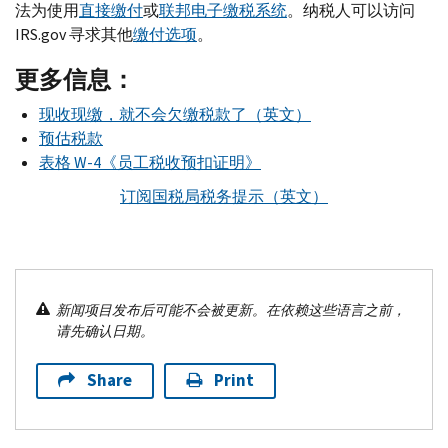
法为使用
直接缴付
或
联邦电子缴税系统
。纳税人可以访问
IRS.gov
寻求其他
缴付选项
。
更多信息：
现收现缴，就不会欠缴税款了（英文）
预估税款
表格
W-
4《员工税收预扣证明》
订阅国税局税务提示（英文）
新闻项目发布后可能不会被更新。在依赖这些语言之前，
请先确认日期。
Share
Print