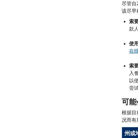
尽管自
该尽早
索
款
使
在
索
入
以
尝
可能
根据目
况而有
州或