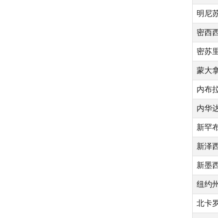
明尼
密西
密苏
蒙大
内布
内华
新罕
新泽
新墨
纽约
北卡