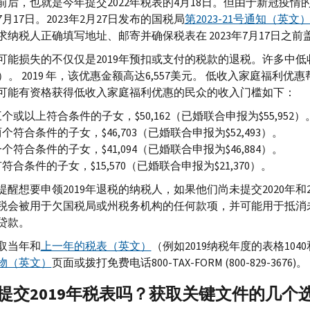
前后，也就是今年提交2022年税表的4月18日。但由于新冠疫情
年7月17日。2023年2月27日发布的国税局
第2023-21号通知（英文
求纳税人正确填写地址、邮寄并确保税表在 2023年7月17日之前
可能损失的不仅仅是2019年预扣或支付的税款的退税。许多中
）。 2019 年，该优惠金额高达6,557美元。 低收入家庭福利优
9年可能有资格获得低收入家庭福利优惠的民众的收入门槛如下：
个或以上符合条件的子女，$50,162（已婚联合申报为$55,952）
个符合条件的子女，$46,703（已婚联合申报为$52,493）。
个符合条件的子女，$41,094（已婚联合申报为$46,884）。
符合条件的子女，$15,570（已婚联合申报为$21,370）。
提醒想要申领2019年退税的纳税人，如果他们尚未提交2020年和
税会被用于欠国税局或州税务机构的任何款项，并可能用于抵消
贷款。
取当年和
上一年的税表（英文）
（例如2019纳税年度的表格1040和
物（英文）
页面或拨打免费电话800-
TAX-FORM
(800-829-3676)。
提交2019年税表吗？获取关键文件的几个