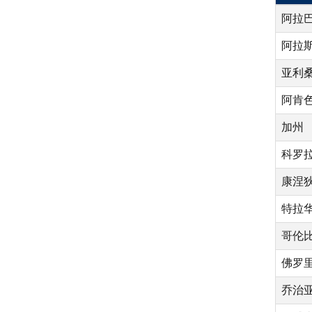
阿拉
阿拉
亚利
阿肯
加州
科罗
康涅
特拉
哥伦
佛罗
乔治