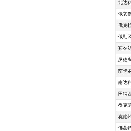
北达
俄亥
俄克
俄勒
宾夕
罗德
南卡
南达
田纳
得克
犹他
佛蒙