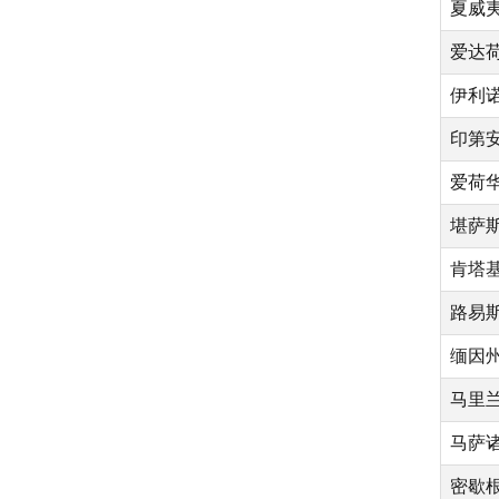
夏威
爱达
伊利
印第
爱荷
堪萨
肯塔
路易
缅因
马里
马萨
密歇