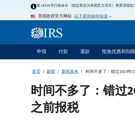
Skip
第 14224 号行政命令《指定英语为美国官方语言》将英语
to
以下是你如何知道
美国政府官方网站
main
content
Information
Menu
申报
付款
退款
抵免优惠和扣
主
要
导
首页
新聞
新闻发布
时间不多了：错过2019年
航
时间不多了：错过2
之前报税