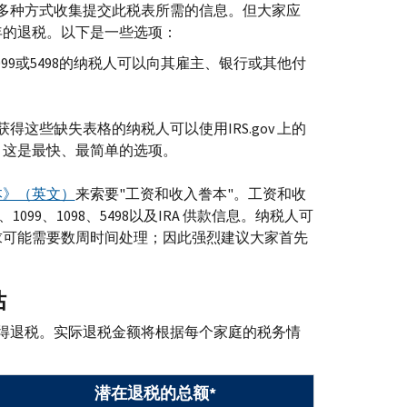
过多种方式收集提交此税表所需的信息。但大家应
年的退税。以下是一些选项：
、1099或5498的纳税人可以向其雇主、银行或其他付
获得这些缺失表格的纳税人可以使用
IRS.gov
上的
，这是最快、最简单的选项。
本》（英文）
来索要"工资和收入誊本"。工资和收
、1099、1098、5498以及
IRA
供款信息。纳税人可
求可能需要数周时间处理；因此强烈建议大家首先
估
得退税。实际退税金额将根据每个家庭的税务情
潜在退税的总额*