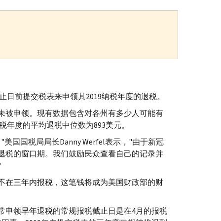
日截止日前提交税表来申领其2019纳税年度的退税。
税未被申领。现有数据包含对各州有多少人可能有
税年度的平均退税中位数为893美元。
。"美国国税局局长
Danny Werfel
表示，"由于新冠
领退税的窗口期。我们鼓励民众查看自己的记录并
"
不在三年内报税，这笔钱将成为美国财政部的财
通常申领早年退税的常规报税截止日是在4月的报税