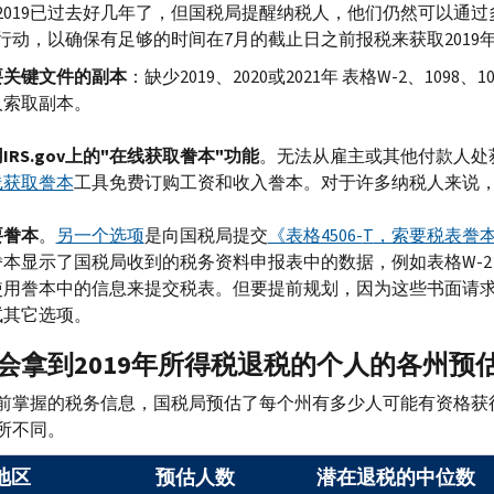
2019已过去好几年了，但国税局提醒纳税人，他们仍然可以通
行动，以确保有足够的时间在7月的截止日之前报税来获取2019
要关键文件的副本
：缺少2019、2020或2021年 表格
W-
2、1098
人索取副本。
用
IRS.gov
上的"在线获取誊本"功能
。无法从雇主或其他付款人处
线获取誊本
工具免费订购工资和收入誊本。对于许多纳税人来说
要誊本
。
另一个选项
是向国税局提交
《表格4506-
T
，索要税表誊
誊本显示了国税局收到的税务资料申报表中的数据，例如表格
W-
2
使用誊本中的信息来提交税表。但要提前规划，因为这些书面请
试其它选项。
会拿到2019年所得税退税的个人的各州预
前掌握的税务信息，国税局预估了每个州有多少人可能有资格获
所不同。
地区
预估人数
潜在退税的中位数