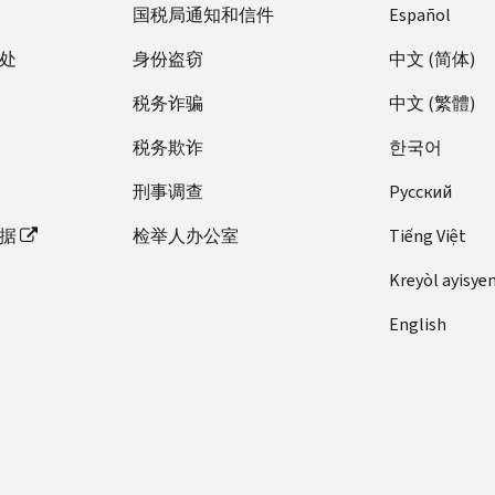
国税局通知和信件
Español
处
身份盗窃
中文 (简体)
税务诈骗
中文 (繁體)
税务欺诈
한국어
刑事调查
Pусский
据
检举人办公室
Tiếng Việt
Kreyòl ayisye
English