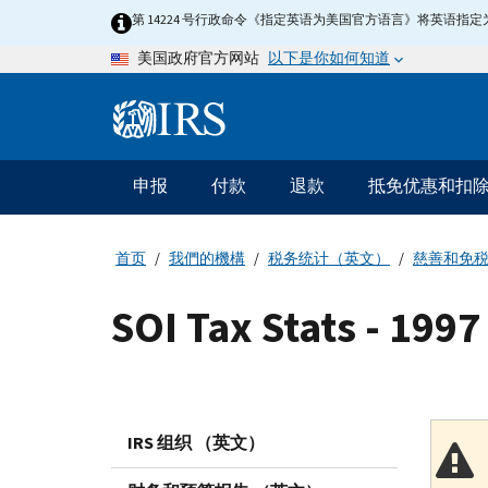
Skip
第 14224 号行政命令《指定英语为美国官方语言》将英语
to
以下是你如何知道
美国政府官方网站
main
content
Information
Menu
申报
付款
退款
抵免优惠和扣
主
要
导
首页
我們的機構
税务统计（英文）
慈善和免
航
SOI Tax Stats - 199
IRS 组织 （英文）