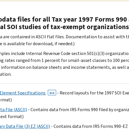
data files for all Tax year 1997 Forms 99
al SOI studies of tax-exempt organizations
 are contained in ASCII flat files. Documentation to assist with the
 is available for download, if needed.)
ples include Internal Revenue Code section 501(c)(3) organization
g rates ranged from 1 percent for small-asset classes to 100 perc
 information on balance sheets and income statements, as well as
ation.
Element Specifications
- Record layouts for the 1997 SOI Ex
XLS
ormat)
a File (ASCII)
- Contains data from IRS Forms 990 filed by organi
text format)
y Data File (3) EZ (ASCII)
- Contains data from IRS Forms 990-EZ 