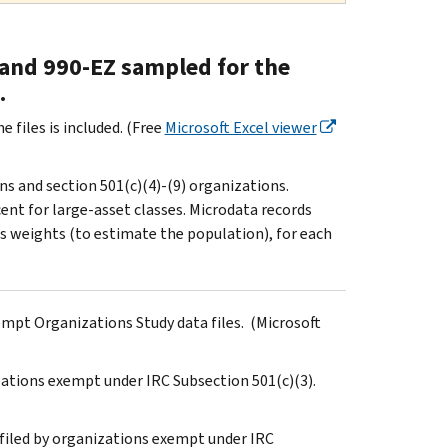
0 and 990-EZ sampled for the
.
 files is included. (Free
Microsoft Excel viewer
s and section 501(c)(4)-(9) organizations.
ent for large-asset classes. Microdata records
 weights (to estimate the population), for each
empt Organizations Study data files. (Microsoft
zations exempt under IRC Subsection 501(c)(3).
filed by organizations exempt under IRC