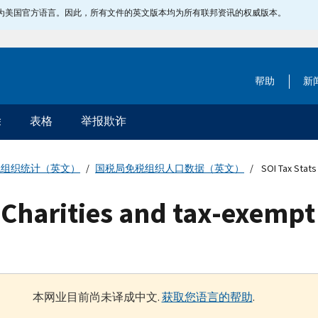
指定为美国官方语言。因此，所有文件的英文版本均为所有联邦资讯的权威版本。
帮助
新
除
表格
举报欺诈
税组织统计（英文）
国税局免税组织人口数据（英文）
SOI Tax Stats 
7 Charities and tax-exempt
本网业目前尚未译成中文.
获取您语言的帮助
.