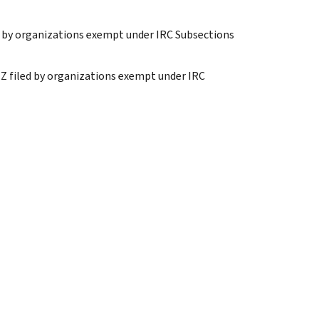
d by organizations exempt under IRC Subsections
Z filed by organizations exempt under IRC