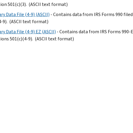
ion 501(c)(3). (ASCII text format)
y Data File (4-9) (ASCII)
- Contains data from IRS Forms 990 file
4-9). (ASCII text format)
ry Data File (4-9) EZ (ASCII)
- Contains data from IRS Forms 990-E
ions 501(c)(4-9). (ASCII text format)