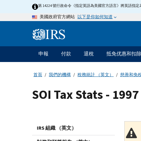
Skip
第 14224 號行政命令《指定英語為美國官方語言》將英語
to
以下是你如何知道
美國政府官方網站
main
content
Information
Menu
申報
付款
退稅
抵免优惠和扣
主
要
導
首頁
我們的機構
稅務統計 （英文）
慈善和免
航
SOI Tax Stats - 199
IRS 組織 （英文）