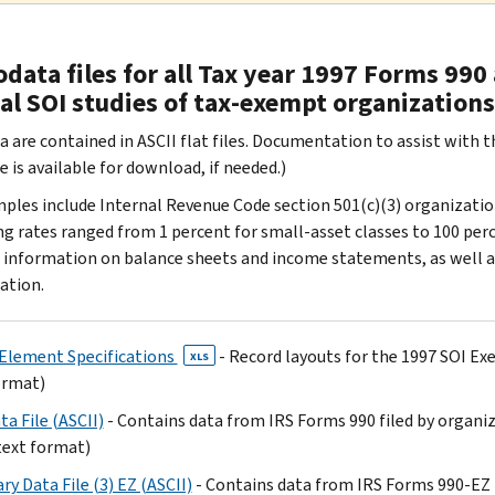
data files for all Tax year 1997 Forms 99
al SOI studies of tax-exempt organizations
 are contained in ASCII flat files. Documentation to assist with the
 is available for download, if needed.)
ples include Internal Revenue Code section 501(c)(3) organization
g rates ranged from 1 percent for small-asset classes to 100 perc
 information on balance sheets and income statements, as well as
ation.
Element Specifications
- Record layouts for the 1997 SOI Ex
XLS
ormat)
a File (ASCII)
- Contains data from IRS Forms 990 filed by organi
text format)
y Data File (3) EZ (ASCII)
- Contains data from IRS Forms 990-EZ 