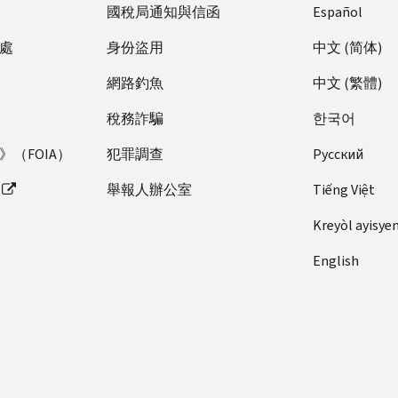
國稅局通知與信函
Español
處
身份盜用
中文 (简体)
網路釣魚
中文 (繁體)
稅務詐騙
한국어
（FOIA）
犯罪調查
Pусский
舉報人辦公室
Tiếng Việt
Kreyòl ayisye
English