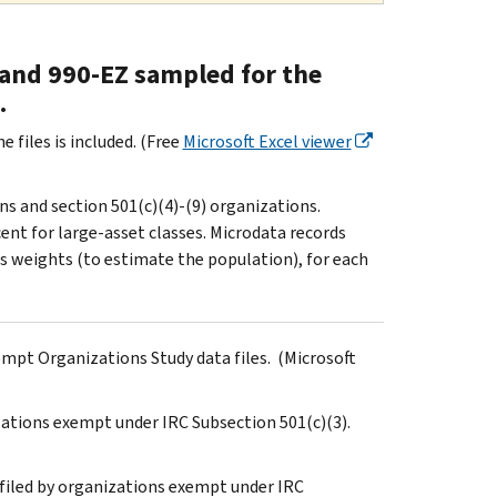
0 and 990-EZ sampled for the
.
 files is included. (Free
Microsoft Excel viewer
s and section 501(c)(4)-(9) organizations.
ent for large-asset classes. Microdata records
 weights (to estimate the population), for each
empt Organizations Study data files. (Microsoft
zations exempt under IRC Subsection 501(c)(3).
filed by organizations exempt under IRC