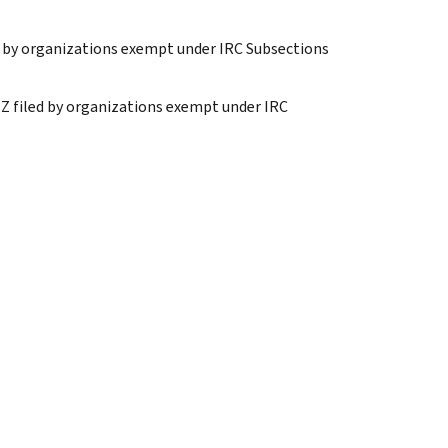
d by organizations exempt under IRC Subsections
Z filed by organizations exempt under IRC