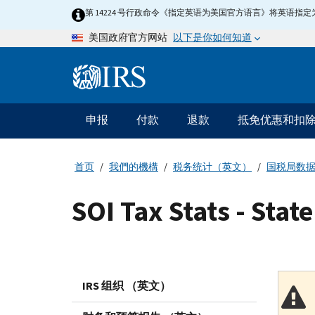
Skip
第 14224 号行政命令《指定英语为美国官方语言》将英语
to
以下是你如何知道
美国政府官方网站
main
content
Information
Menu
申报
付款
退款
抵免优惠和扣
主
要
导
首页
我們的機構
税务统计（英文）
国税局数
航
SOI Tax Stats - Stat
IRS 组织 （英文）