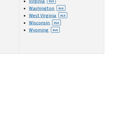
Virginia
XLS
Washington
XLS
West Virginia
XLS
Wisconsin
XLS
Wyoming
XLS