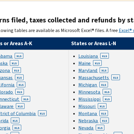
ns filed, taxes collected and refunds by st
owing tables are available as Microsoft Excel® files. A free
Excel® 
s or Areas A-K
States or Areas L-N
abama
Louisiana
XLS
XLS
aska
Maine
XLS
XLS
izona
Maryland
XLS
XLS
kansas
Massachusetts
XLS
XLS
lifornia
Michigan
XLS
XLS
lorado
Minnesota
XLS
XLS
nnecticut
Mississippi
XLS
XLS
laware
Missouri
XLS
XLS
strict of Columbia
Montana
XLS
XLS
orida
Nebraska
XLS
XLS
orgia
Nevada
XLS
XLS