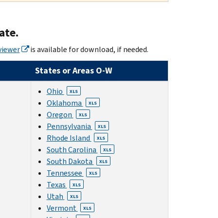
ate.
viewer
is available for download, if needed.
States or Areas O-W
Ohio
XLS
Oklahoma
XLS
Oregon
XLS
Pennsylvania
XLS
Rhode Island
XLS
South Carolina
XLS
South Dakota
XLS
Tennessee
XLS
Texas
XLS
Utah
XLS
Vermont
XLS