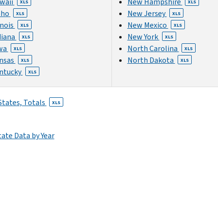
waii
New Hampshire
XLS
XLS
aho
New Jersey
XLS
XLS
inois
New Mexico
XLS
XLS
diana
New York
XLS
XLS
wa
North Carolina
XLS
XLS
nsas
North Dakota
XLS
XLS
ntucky
XLS
States, Totals
XLS
tate Data by Year