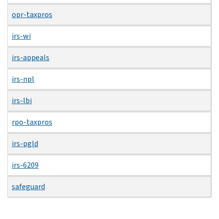
opr-taxpros
irs-wi
irs-appeals
irs-npl
irs-lbi
rpo-taxpros
irs-pgld
irs-6209
safeguard