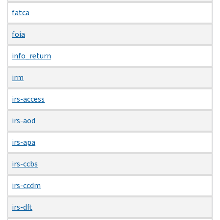
fatca
foia
info_return
irm
irs-access
irs-aod
irs-apa
irs-ccbs
irs-ccdm
irs-dft