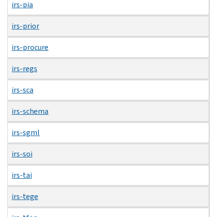
irs-pia
irs-prior
irs-procure
irs-regs
irs-sca
irs-schema
irs-sgml
irs-soi
irs-tai
irs-tege