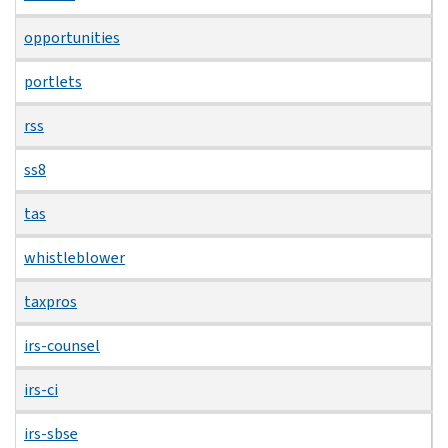
opportunities
portlets
rss
ss8
tas
whistleblower
taxpros
irs-counsel
irs-ci
irs-sbse