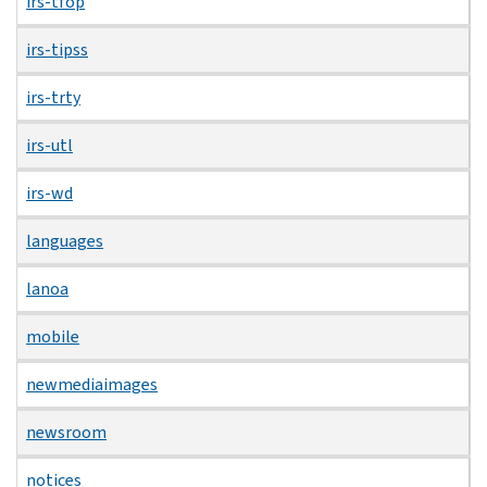
irs-tfop
irs-tipss
irs-trty
irs-utl
irs-wd
languages
lanoa
mobile
newmediaimages
newsroom
notices