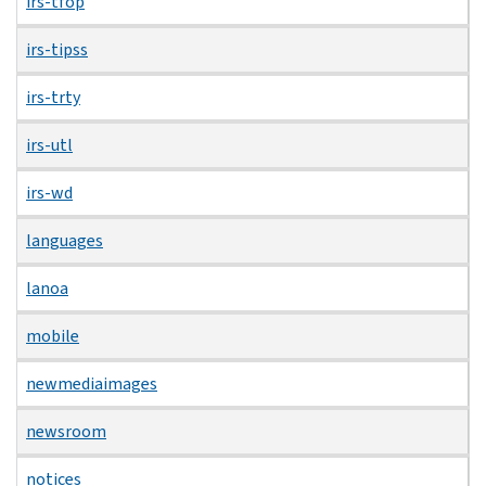
irs-tfop
irs-tipss
irs-trty
irs-utl
irs-wd
languages
lanoa
mobile
newmediaimages
newsroom
notices