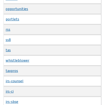
opportunities
portlets
rss
ss8
tas
whistleblower
taxpros
irs-counsel
irs-ci
irs-sbse