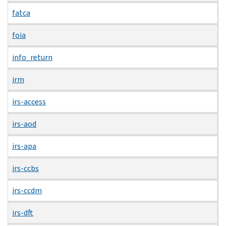
fatca
foia
info_return
irm
irs-access
irs-aod
irs-apa
irs-ccbs
irs-ccdm
irs-dft