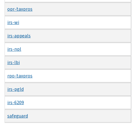
opr-taxpros
irs-wi
irs-appeals
irs-npl
irs-lbi
rpo-taxpros
irs-pgld
irs-6209
safeguard