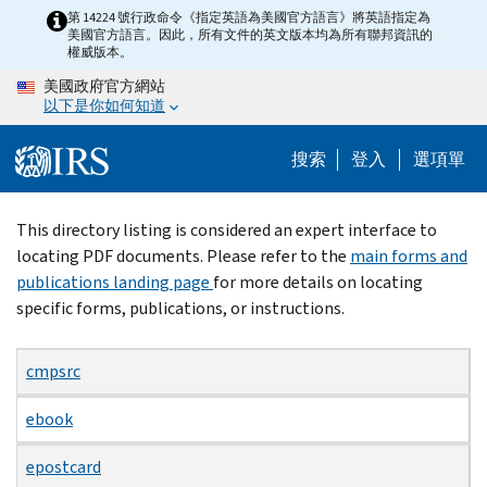
Skip
第 14224 號行政命令《指定英語為美國官方語言》將英語指定為
美國官方語言。因此，所有文件的英文版本均為所有聯邦資訊的
to
權威版本。
main
美國政府官方網站
content
以下是你如何知道
搜索
登入
選項單
Beginning
This directory listing is considered an expert interface to
of
locating PDF documents. Please refer to the
main forms and
main
publications landing page
for more details on locating
content
specific forms, publications, or instructions.
cmpsrc
ebook
epostcard