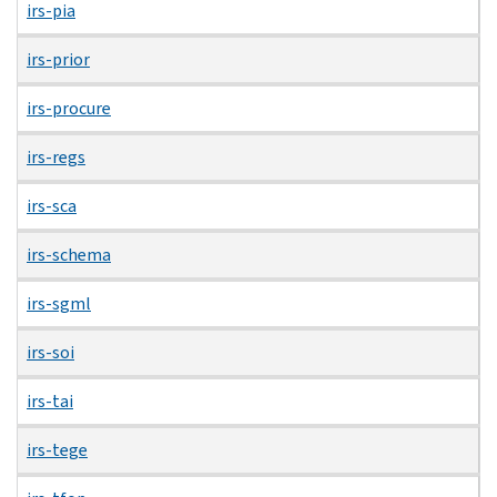
irs-pia
irs-prior
irs-procure
irs-regs
irs-sca
irs-schema
irs-sgml
irs-soi
irs-tai
irs-tege