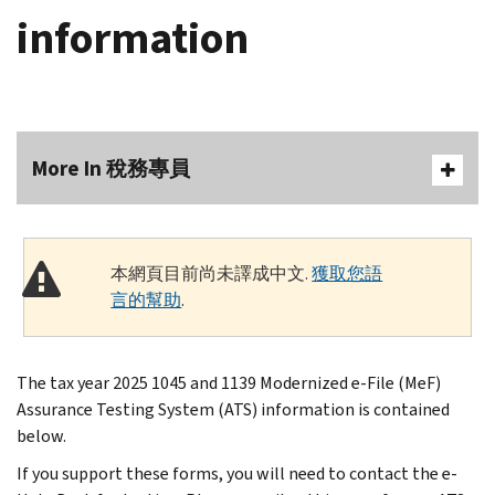
information
More In 稅務專員
本網頁目前尚未譯成中文.
獲取您語
言的幫助
.
The tax year 2025 1045 and 1139 Modernized e-File (MeF)
Assurance Testing System (ATS) information is contained
below.
If you support these forms, you will need to contact the e-