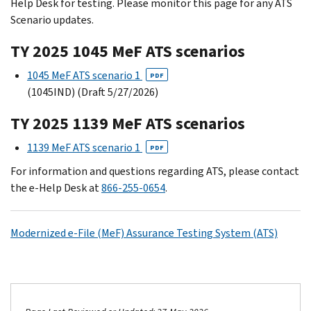
Help Desk for testing. Please monitor this page for any ATS
Scenario updates.
TY 2025 1045 MeF ATS scenarios
1045 MeF ATS scenario 1
PDF
(1045IND) (Draft 5/27/2026)
TY 2025 1139 MeF ATS scenarios
1139 MeF ATS scenario 1
PDF
For information and questions regarding ATS, please contact
the e-Help Desk at
866-255-0654
.
Modernized e-File (MeF) Assurance Testing System (ATS)