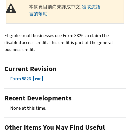
本網頁目前尚未譯成中文.
獲取您語
言的幫助
.
Eligible small businesses use Form 8826 to claim the
disabled access credit. This credit is part of the general
business credit.
Current Revision
Form 8826
PDF
Recent Developments
None at this time.
Other Items You May Find Useful