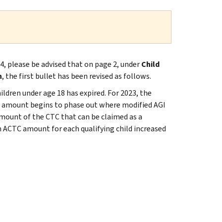
4, please be advised that on page 2, under
Child
n
, the first bullet has been revised as follows.
ildren under age 18 has expired. For 2023, the
dit amount begins to phase out where modified AGI
amount of the CTC that can be claimed as a
m ACTC amount for each qualifying child increased