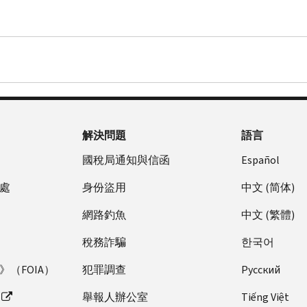
解決問題
語言
國稅局通知與信函
Español
處
身份盜用
中文 (简体)
網路釣魚
中文 (繁體)
稅務詐騙
한국어
（FOIA）
犯罪調查
Pусский
舉報人辦公室
Tiếng Việt