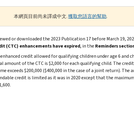
本網頁目前尚未譯成中文.
獲取您語言的幫助
.
viewed or downloaded the 2023 Publication 17 before March 19, 202
dit (CTC) enhancements have expired
, in the
Reminders sectio
enhanced credit allowed for qualifying children under age 6 and ch
ial amount of the CTC is $2,000 for each qualifying child. The cre
me exceeds $200,000 ($400,000 in the case of a joint return). The 
ndable credit is limited as it was in 2020 except that the maximu
1,600.