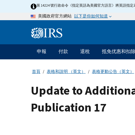
Skip
第 14224 號行政命令《指定英語為美國官方語言》將英語
to
以下是你如何知道
美國政府官方網站
main
content
Information
Menu
申報
付款
退稅
抵免优惠和扣
主
要
導
首頁
表格和說明 （英文）
表格更動公告（英文）
航
Update to Additiona
Publication 17