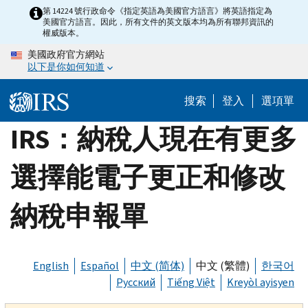
Skip
第 14224 號行政命令《指定英語為美國官方語言》將英語指定為
美國官方語言。因此，所有文件的英文版本均為所有聯邦資訊的
to
權威版本。
main
美國政府官方網站
content
以下是你如何知道
搜索
登入
選項單
IRS：納稅人現在有更多
選擇能電子更正和修改
納稅申報單
English
Español
中文 (简体)
中文 (繁體)
한국어
Русский
Tiếng Việt
Kreyòl ayisyen