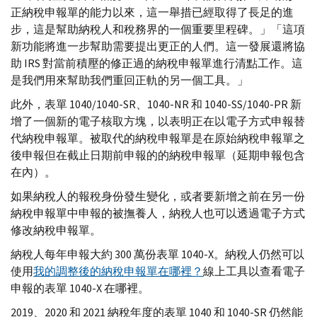
正納稅申報單的能力以來，這一舉措已經取得了長足的進
步，這是幫助納稅人和稅務界的一個重要里程碑。」「這項
新功能將進一步幫助需要提出更正的人們。這一發展還將協
助
IRS
對當前積壓的修正過的納稅申報單進行清點工作。這
是我們用來幫助我們重回正軌的另一個工具。」
此外，表單 1040/1040-
SR
、1040-
NR
和 1040-
SS
/1040-
PR
新
增了一個新的電子核取方塊，以表明正在以電子方式申報替
代納稅申報單。被取代的納稅申報單是在原始納稅申報單之
後申報但在截止日期前申報的的納稅申報單（延期申報包含
在內）。
如果納稅人的報稅身份發生變化，或者要新增之前在另一份
納稅申報單中申報的被撫養人，納稅人也可以透過電子方式
修改納稅申報單。
納稅人每年申報大約 300 萬份表單 1040-
X
。納稅人仍然可以
使用
我的調整後的納稅申報單在哪裡？
線上工具以查看電子
申報的表單 1040-
X
在哪裡。
2019、2020 和 2021 納稅年度的表單 1040 和 1040-
SR
仍然能