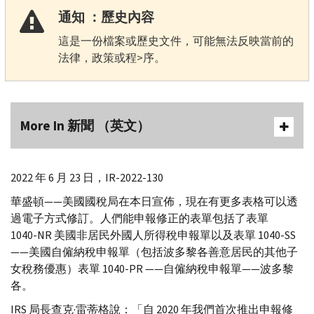
通知 ：歷史內容
這是一份檔案或歷史文件，可能無法反映當前的
法律，政策或程>序。
More In 新聞 （英文）
2022 年 6 月 23 日，
IR-
2022-130
華盛頓——美國國稅局在本日宣佈，現在有更多表格可以透
過電子方式修訂。人們能申報修正的表單包括了表單
1040-
NR
美國非居民外國人所得稅申報單以及表單 1040-
SS
——美國自僱納稅申報單（包括波多黎各善意居民的其他子
女稅務優惠）表單 1040-
PR
——自僱納稅申報單——波多黎
各。
IRS
局長查克·雷蒂格說：「自 2020 年我們首次推出申報修