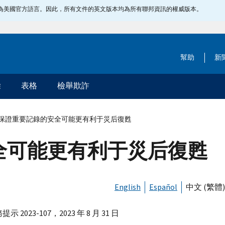
指定為美國官方語言。因此，所有文件的英文版本均為所有聯邦資訊的權威版本。
幫助
新
除
表格
檢舉欺詐
保證重要記錄的安全可能更有利于災后復甦
全可能更有利于災后復甦
English
Español
中文 (繁體)
示 2023-107，2023 年 8 月 31 日