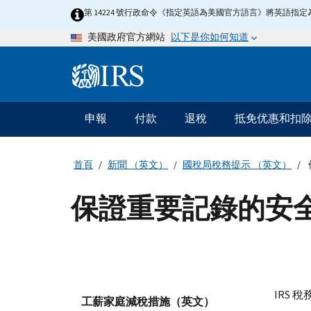
Skip
第 14224 號行政命令《指定英語為美國官方語言》將英語
to
以下是你如何知道
美國政府官方網站
main
content
Information
Menu
申報
付款
退稅
抵免优惠和扣
主
要
導
首頁
新聞 （英文）
國稅局稅務提示 （英文）
航
保證重要記錄的安
IRS
稅務提
工薪家庭減稅措施（英文）