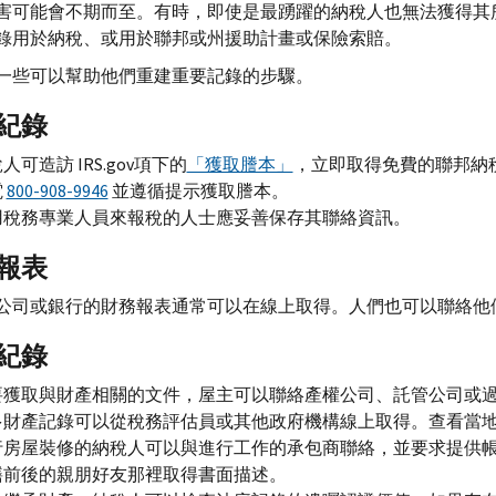
害可能會不期而至。有時，即使是最踴躍的納稅人也無法獲得其
錄用於納稅、或用於聯邦或州援助計畫或保險索賠。
一些可以幫助他們重建重要記錄的步驟。
紀錄
稅人可造訪
IRS.gov
項下的
「獲取謄本」
，立即取得免費的聯邦納
電
800-908-9946
並遵循提示獲取謄本。
用稅務專業人員來報稅的人士應妥善保存其聯絡資訊。
報表
公司或銀行的財務報表通常可以在線上取得。人們也可以聯絡他
紀錄
要獲取與財產相關的文件，屋主可以聯絡產權公司、託管公司或
多財產記錄可以從稅務評估員或其他政府機構線上取得。查看當
行房屋裝修的納稅人可以與進行工作的承包商聯絡，並要求提供
繕前後的親朋好友那裡取得書面描述。