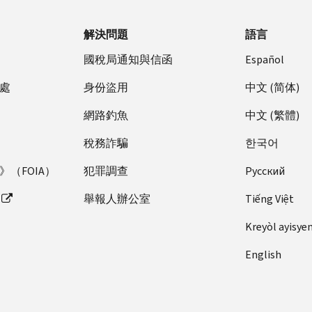
解決問題
語言
國稅局通知與信函
Español
處
身份盜用
中文 (简体)
網路釣魚
中文 (繁體)
稅務詐騙
한국어
（FOIA）
犯罪調查
Pусский
舉報人辦公室
Tiếng Việt
Kreyòl ayisye
English