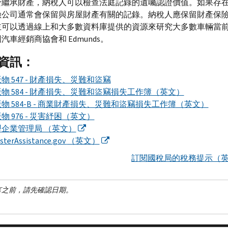
於繼承財產，納稅人可以檢查法庭記錄的遺囑認證價值。如果存
險公司通常會保留與房屋財產有關的記錄。納稅人應保留財產保
主可以透過線上和大多數資料庫提供的資源來研究大多數車輛當
國汽車經銷商協會和
Edmunds
。
資訊：
物 547 - 財產損失、災難和盜竊
物 584 - 財產損失、災難和盜竊損失工作簿（英文）
物 584-
B -
商業財產損失、災難和盜竊損失工作簿（英文）
物 976 - 災害紓困（英文）
型企業管理局 （英文）
sterAssistance.gov
（英文）
訂閱國稅局的稅務提示（
言之前，請先確認日期。