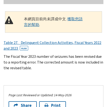
本網頁目前尚未譯成中文.
獲取您語
言的幫助
.
Table 27. Delinquent Collection Activities, Fiscal Years 2022
and 2023
XLSX
The Fiscal Year 2023 number of seizures has been revised due
to a reporting error. The corrected amount is now included in
the revised table.
Page Last Reviewed or Updated: 14-May-2026
Share
Print