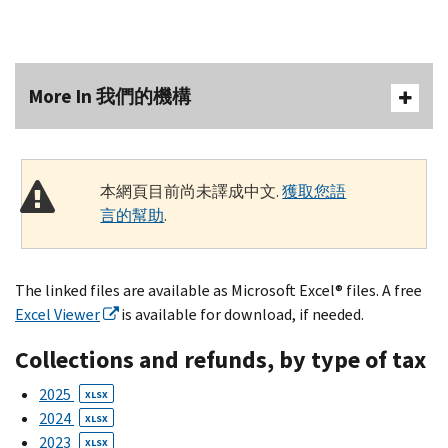
More In 我們的機構
本網頁目前尚未譯成中文.
獲取您語
言的幫助
.
The linked files are available as Microsoft Excel® files. A free
Excel Viewer
is available for download, if needed.
Collections and refunds, by type of tax
2025
XLSX
2024
XLSX
2023
XLSX