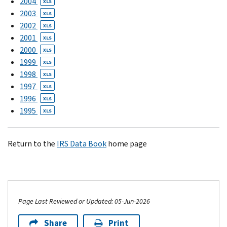
2004
XLS
2003
XLS
2002
XLS
2001
XLS
2000
XLS
1999
XLS
1998
XLS
1997
XLS
1996
XLS
1995
XLS
Return to the
IRS Data Book
home page
Page Last Reviewed or Updated: 05-Jun-2026
Share
Print