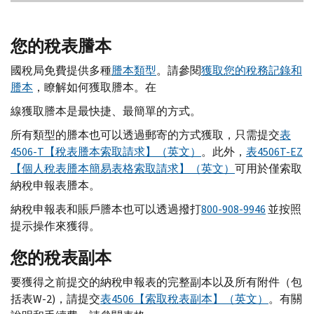
您的稅表謄本
國稅局免費提供多種
謄本類型
。請參閱
獲取您的稅務記錄和
謄本
，瞭解如何獲取謄本。在
線獲取謄本是最快捷、最簡單的方式。
所有類型的謄本也可以透過郵寄的方式獲取，只需提交
表
4506-
T
【稅表謄本索取請求】（英文）
。此外，
表4506
T-EZ
【個人稅表謄本簡易表格索取請求】（英文）
可用於僅索取
納稅申報表謄本。
納稅申報表和賬戶謄本也可以透過撥打
800-908-9946
並按照
提示操作來獲得。
您的稅表副本
要獲得之前提交的納稅申報表的完整副本以及所有附件（包
括表
W-
2)，請提交
表4506【索取稅表副本】（英文）
。有關