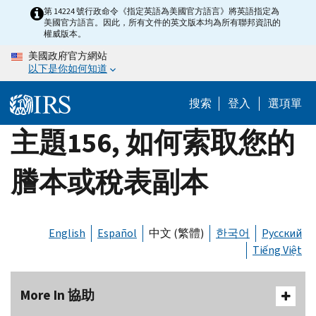
Skip
第 14224 號行政命令《指定英語為美國官方語言》將英語指定為
美國官方語言。因此，所有文件的英文版本均為所有聯邦資訊的
to
權威版本。
main
美國政府官方網站
content
以下是你如何知道
搜索
登入
選項單
主題156, 如何索取您的
謄本或稅表副本
English
Español
中文 (繁體)
한국어
Русский
Tiếng Việt
More In 協助