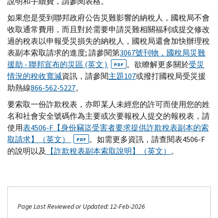
說明和手續費，請參閱表格。
如果您是受到聯邦政府公告災難影響的納稅人，國稅局不會
收取通常費用，而且對於需要申請災難相關福利或提交修改
過的稅表以申報受災損失的納稅人，國稅局還會加快辦理稅
表副本索取請求的進度; 請參閱第
3067號刊物，國稅局災難
援助 - 聯邦宣布的災區 (英文 )
。欲瞭解更多關於
受災
PDF
情況的稅收寬減
資訊，請參閱
主題107
或撥打國稅局受災援
助熱線
866-562-5227
。
要索取一份詐欺稅表，亦即某人未經您的許可而使用您的姓
名和社會安全號碼作為主要或次要報稅人提交的報稅表，請
使用
表4506-
F
【身份竊盜受害者要求提供詐欺稅表副本的索
取請求】（英文）
。如需更多資訊，請查閱表4506-
F
PDF
的說明以及
【詐欺稅表副本索取說明】（英文）
。
Page Last Reviewed or Updated: 12-Feb-2026