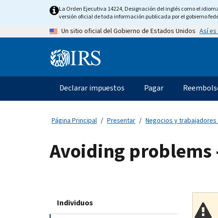
Skip
La Orden Ejecutiva 14224, Designación del inglés como el idioma o
to
versión oficial de toda información publicada por el gobierno fede
main
Así es
Un sitio oficial del Gobierno de Estados Unidos
content
Information
Menu
Declarar impuestos
Pagar
Reembols
Navegación
principal
Página Principal
Presentar
Negocios y trabajadores
Avoiding problems -
Individuos