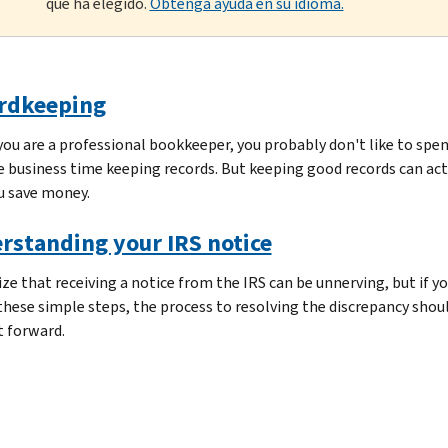
que ha elegido.
Obtenga ayuda en su idioma.
rdkeeping
you are a professional bookkeeper, you probably don't like to spe
e business time keeping records. But keeping good records can act
u save money.
rstanding your IRS notice
ize that receiving a notice from the IRS can be unnerving, but if y
these simple steps, the process to resolving the discrepancy shou
t forward.