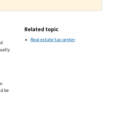
Related topic
Real estate tax center
nd
ually
ou
ld be