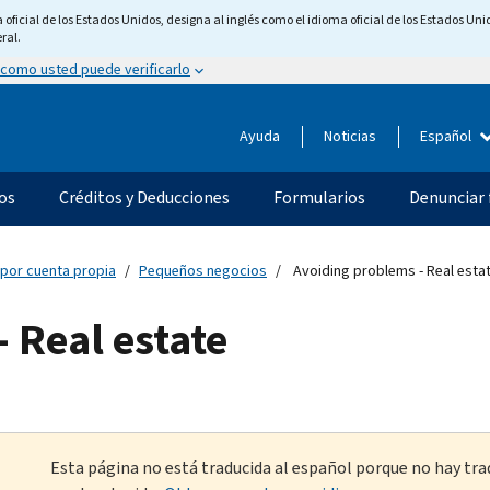
ficial de los Estados Unidos, designa al inglés como el idioma oficial de los Estados Unid
ral.
 como usted puede verificarlo
Ayuda
Noticias
Español
os
Créditos y Deducciones
Formularios
Denunciar 
 por cuenta propia
Pequeños negocios
Avoiding problems - Real esta
 Real estate
Esta página no está traducida al español porque no hay tra