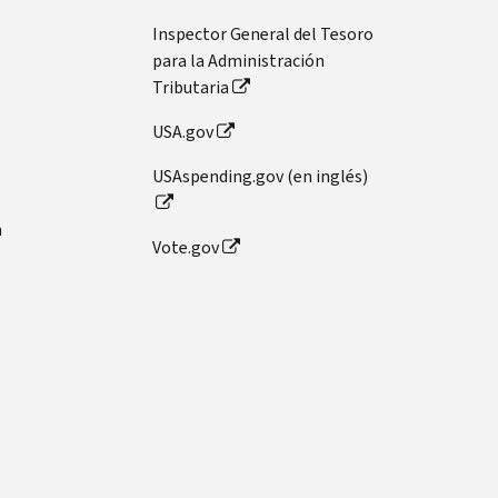
Inspector General del Tesoro
para la Administración
Tributaria
USA.gov
USAspending.gov (en inglés)
n
Vote.gov