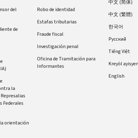
中文 (简体)
ensor del
Robo de identidad
中文 (繁體)
Estafas tributarias
한국어
diente de
Fraude fiscal
Pусский
Investigación penal
Tiếng Việt
Oficina de Tramitación para
de
Kreyòl ayisye
Informantes
IA)
English
de
ontra la
 Represalias
s Federales
la orientación