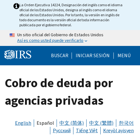
Skip to main content
La Orden Ejecutiva 14224, Designación del inglés como el idioma
oficial de los Estados Unidos, designa al inglés como el idioma
oficial de los Estados Unidos. Por lo tanto, la versión en inglés de
todo documento es la versión oficial de toda información
publicada por el gobierno federal.
Un sitio oficial del Gobierno de Estados Unidos
Así es como usted puede verificarlo
Help Menu Mobile
BUSCAR
INICIAR SESIÓN
MENÚ
Cobro de deuda por
agencias privadas
English
Español
中文 (简体)
中文 (繁體)
한국어
Русский
Tiếng Việt
Kreyòl ayisyen