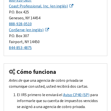
800-910-5837
Coast Professional
, Inc. (en inglés)
P.O. Box 425
Geneseo
, NY 14454
888-928-0510
Con
Serve
(en inglés)
P.O. Box 307
Fairport
, NY 14450
844-853-4875
Cómo funciona
Antes de
que una agencia de cobro privada se
comunique con usted, usted recibirá dos cartas.
El IRS primero le enviará el
Aviso CP40 (SP)
para
informarle que su cuenta de impuestos vencidos
se asignó a una agencia de cobro privada.