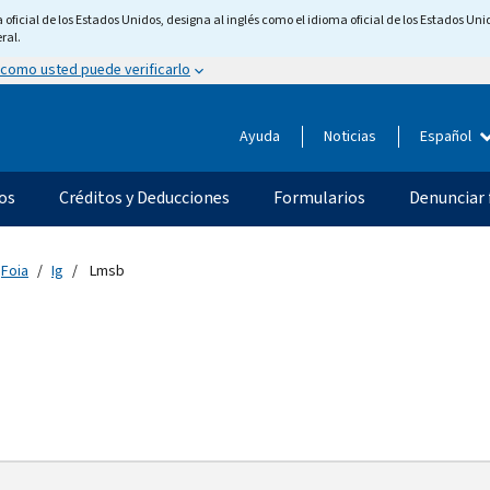
ficial de los Estados Unidos, designa al inglés como el idioma oficial de los Estados Unid
ral.
 como usted puede verificarlo
Ayuda
Noticias
Español
os
Créditos y Deducciones
Formularios
Denunciar 
Foia
Ig
Lmsb