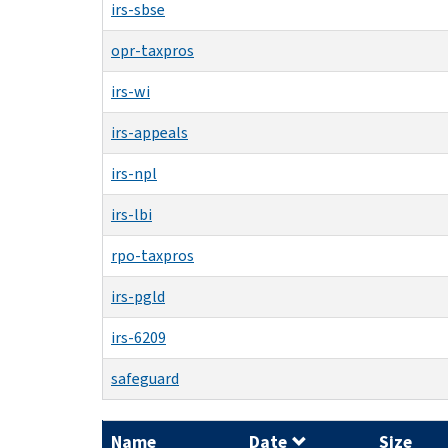
irs-sbse
opr-taxpros
irs-wi
irs-appeals
irs-npl
irs-lbi
rpo-taxpros
irs-pgld
irs-6209
safeguard
Name
Date
Size