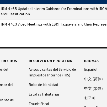
IRM 4.46.5 Updated Interim Guidance for Examinations with IRC 9
and Classification
IRM 4.46.3 Video Meetings with LB&I Taxpayers and their Represe
DERECHOS
RESOLVER UN PROBLEMA
IDIOMAS
s del
Avisos y cartas del Servicio de
Español
Impuestos Internos (IRS)
中文 (简体)
ensor del
Robo de identidad
中文 (繁體)
Estafas tributarias
한국어
diente de
Fraude fiscal