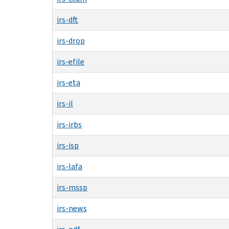
irs-dft
irs-drop
irs-efile
irs-eta
irs-il
irs-irbs
irs-isp
irs-lafa
irs-mssp
irs-news