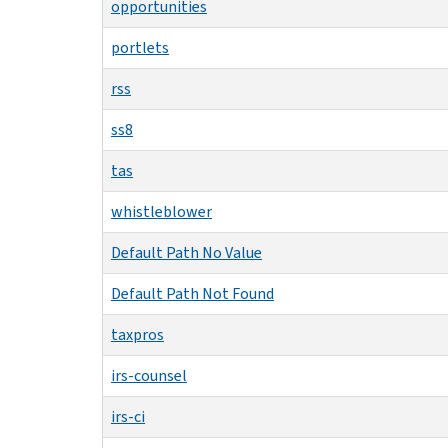
opportunities
portlets
rss
ss8
tas
whistleblower
Default Path No Value
Default Path Not Found
taxpros
irs-counsel
irs-ci