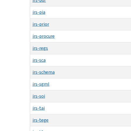
irs-pdf
irs-pia
irs-prior
irs-procure
irs-regs
irs-sca
irs-schema
irs-sgml
irs-soi
irs-tai
irs-tege