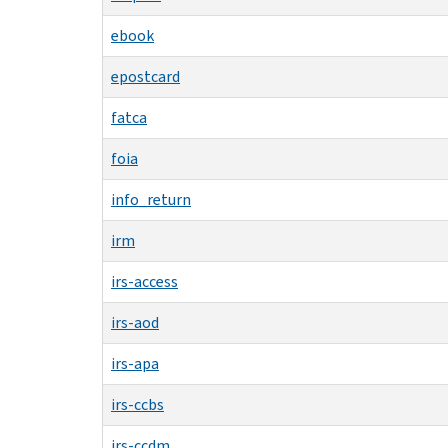
ebook
epostcard
fatca
foia
info_return
irm
irs-access
irs-aod
irs-apa
irs-ccbs
irs-ccdm