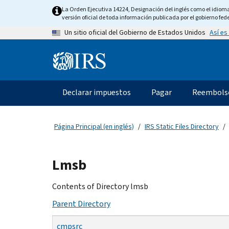
Skip
La Orden Ejecutiva 14224, Designación del inglés como el idioma o
to
versión oficial de toda información publicada por el gobierno fede
main
Así es
Un sitio oficial del Gobierno de Estados Unidos
content
Information
Menu
Declarar impuestos
Pagar
Reembols
Navegación
principal
Página Principal (en inglés)
IRS Static Files Directory
Beginning
Lmsb
of
main
Contents of Directory lmsb
content
Parent Directory
cmpsrc