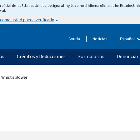
ficial de los Estados Unidos, designa al inglés como el idioma oficial de los Estados Unid
ral.
 como usted puede verificarlo
Ayuda
Noticias
Español
os
Créditos y Deducciones
Formularios
Denunciar 
Whistleblower