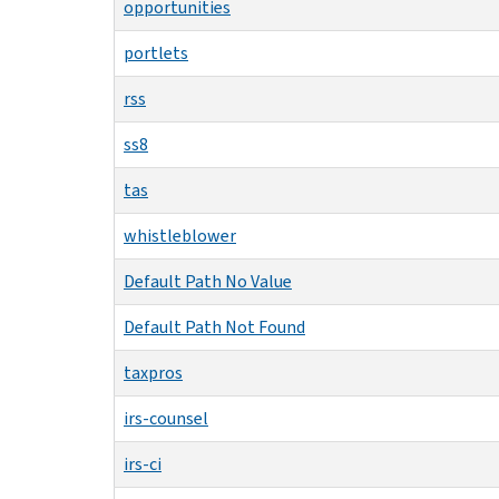
opportunities
portlets
rss
ss8
tas
whistleblower
Default Path No Value
Default Path Not Found
taxpros
irs-counsel
irs-ci