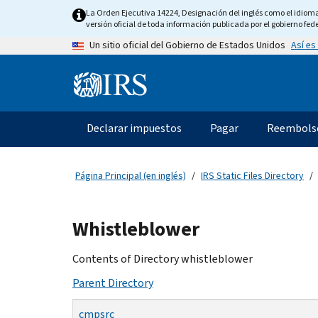
Skip
La Orden Ejecutiva 14224, Designación del inglés como el idioma o
to
versión oficial de toda información publicada por el gobierno fede
main
Así es
Un sitio oficial del Gobierno de Estados Unidos
content
Information
Menu
Declarar impuestos
Pagar
Reembols
Navegación
principal
Página Principal (en inglés)
IRS Static Files Directory
Beginning
Whistleblower
of
main
Contents of Directory whistleblower
content
Parent Directory
cmpsrc