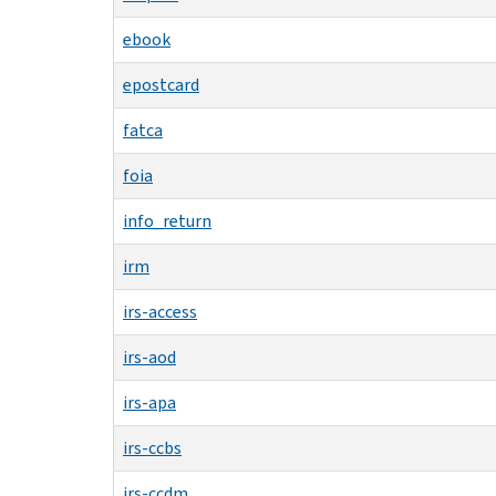
ebook
epostcard
fatca
foia
info_return
irm
irs-access
irs-aod
irs-apa
irs-ccbs
irs-ccdm