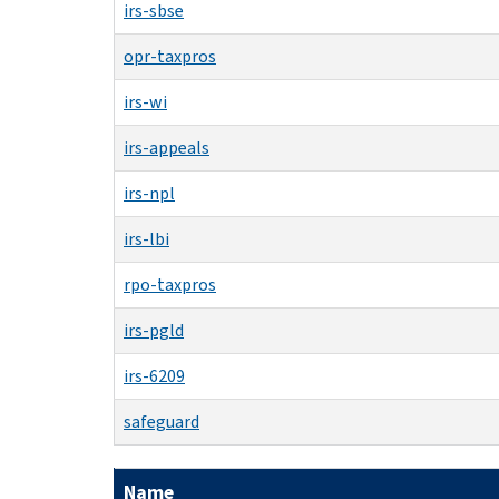
irs-sbse
opr-taxpros
irs-wi
irs-appeals
irs-npl
irs-lbi
rpo-taxpros
irs-pgld
irs-6209
safeguard
Name