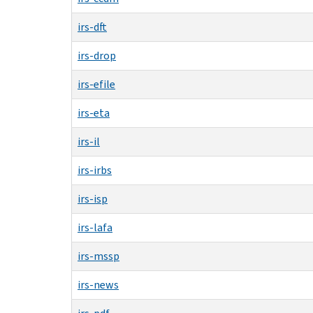
irs-dft
irs-drop
irs-efile
irs-eta
irs-il
irs-irbs
irs-isp
irs-lafa
irs-mssp
irs-news