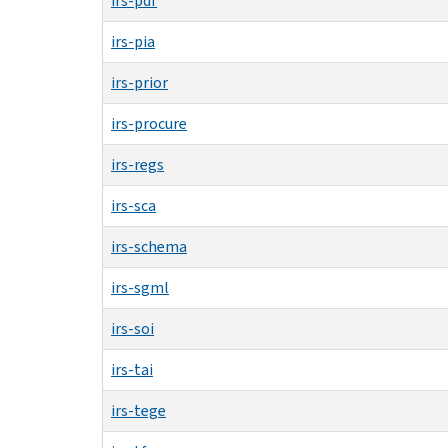
irs-pdf
irs-pia
irs-prior
irs-procure
irs-regs
irs-sca
irs-schema
irs-sgml
irs-soi
irs-tai
irs-tege