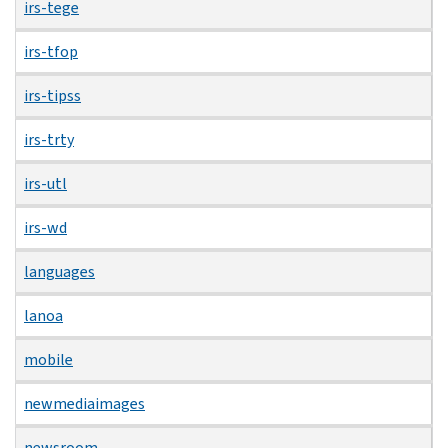
irs-tege
irs-tfop
irs-tipss
irs-trty
irs-utl
irs-wd
languages
lanoa
mobile
newmediaimages
newsroom