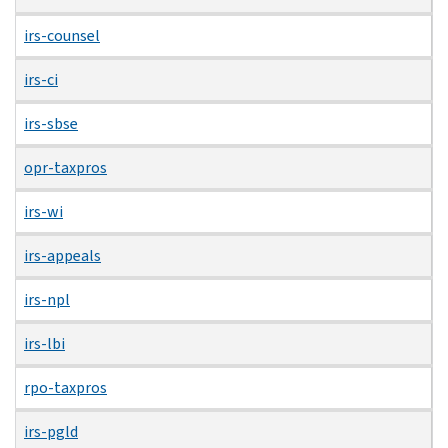
irs-counsel
irs-ci
irs-sbse
opr-taxpros
irs-wi
irs-appeals
irs-npl
irs-lbi
rpo-taxpros
irs-pgld