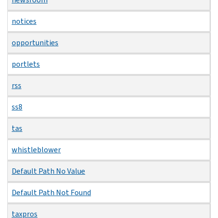
notices
opportunities
portlets
rss
ss8
tas
whistleblower
Default Path No Value
Default Path Not Found
taxpros