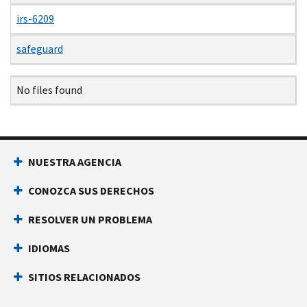
irs-6209
safeguard
Name
Date
Size
Description
No files found
NUESTRA AGENCIA
CONOZCA SUS DERECHOS
RESOLVER UN PROBLEMA
IDIOMAS
SITIOS RELACIONADOS