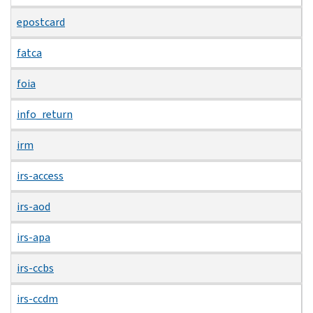
epostcard
fatca
foia
info_return
irm
irs-access
irs-aod
irs-apa
irs-ccbs
irs-ccdm