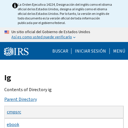
Skip
La Orden Ejecutiva 14224, Designación del inglés como el idioma
oficial de los Estados Unidos, designa al inglés como el idioma
to
oficial de los Estados Unidos. Por lo tanto, la versión en inglés de
main
todo documento es la versión oficial de toda información
publicada por el gobierno federal.
content
Un sitio oficial del Gobierno de Estados Unidos
Así es como usted puede verificarlo
BUSCAR
INICIAR SESIÓN
MENÚ
Beginning
Ig
of
main
Contents of Directory ig
content
Parent Directory
cmpsrc
ebook