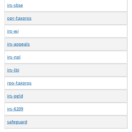
irs-sbse
opr-taxpros
irs-wi
irs-appeals
irs-npl
irs-lbi
rpo-taxpros
irs-pgld
irs-6209
safeguard