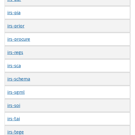
irs-pia
irs-prior
irs-procure
irs-regs
irs-sca
irs-schema
irs-sgml
irs-soi
irs-tai
irs-tege