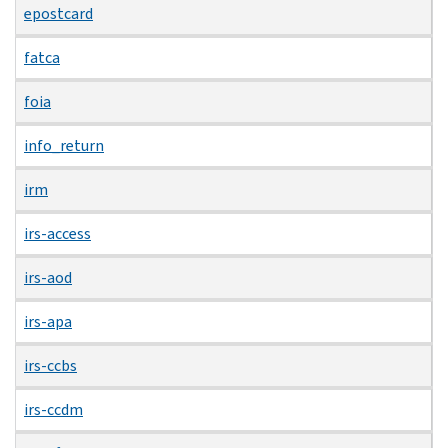
epostcard
fatca
foia
info_return
irm
irs-access
irs-aod
irs-apa
irs-ccbs
irs-ccdm