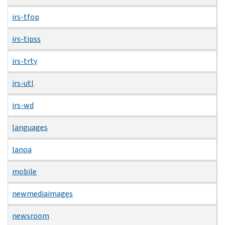
irs-tfop
irs-tipss
irs-trty
irs-utl
irs-wd
languages
lanoa
mobile
newmediaimages
newsroom