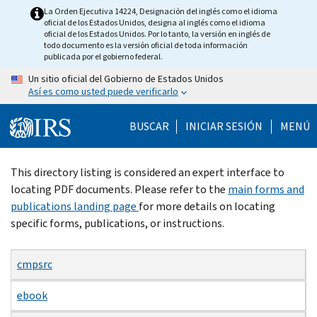
Skip
La Orden Ejecutiva 14224, Designación del inglés como el idioma
oficial de los Estados Unidos, designa al inglés como el idioma
to
oficial de los Estados Unidos. Por lo tanto, la versión en inglés de
main
todo documento es la versión oficial de toda información
publicada por el gobierno federal.
content
Un sitio oficial del Gobierno de Estados Unidos
Así es como usted puede verificarlo
BUSCAR
INICIAR SESIÓN
MENÚ
Beginning
This directory listing is considered an expert interface to
of
locating PDF documents. Please refer to the
main forms and
main
publications landing page
for more details on locating
content
specific forms, publications, or instructions.
cmpsrc
ebook