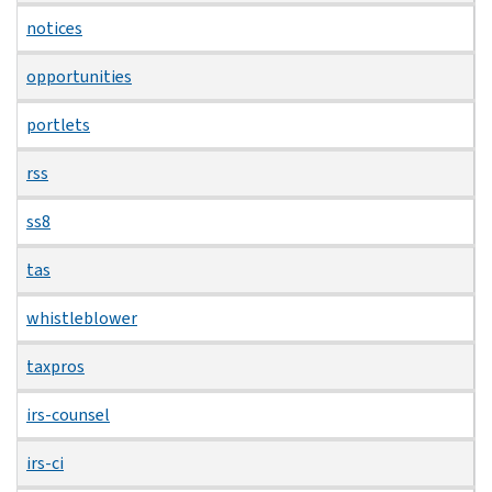
notices
opportunities
portlets
rss
ss8
tas
whistleblower
taxpros
irs-counsel
irs-ci