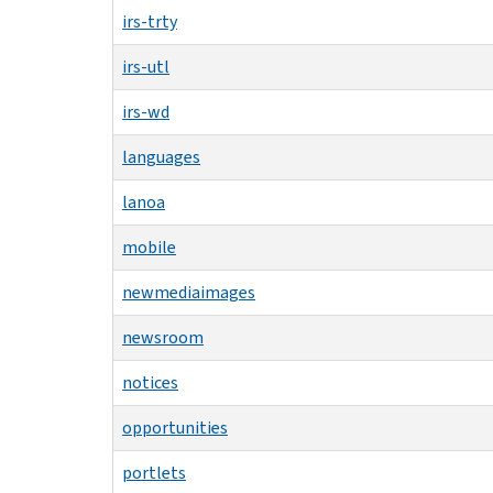
irs-trty
irs-utl
irs-wd
languages
lanoa
mobile
newmediaimages
newsroom
notices
opportunities
portlets