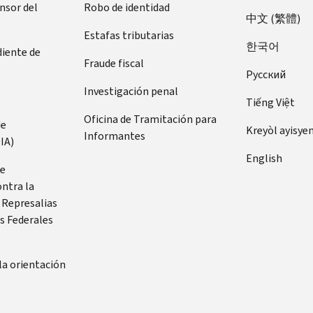
ensor del
Robo de identidad
中文 (繁體)
Estafas tributarias
한국어
diente de
Fraude fiscal
Pусский
Investigación penal
Tiếng Việt
Oficina de Tramitación para
de
Kreyòl ayisye
Informantes
IA)
English
de
ontra la
 Represalias
s Federales
la orientación