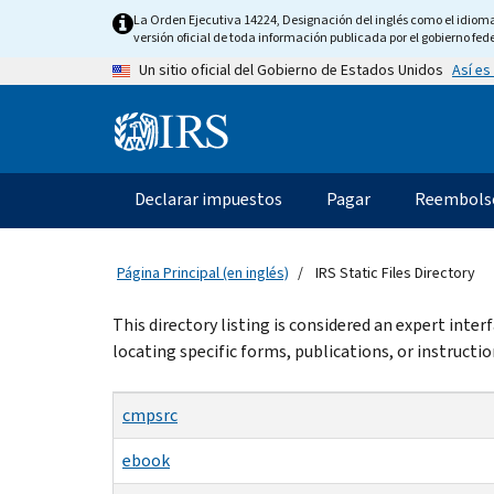
Skip
La Orden Ejecutiva 14224, Designación del inglés como el idioma o
to
versión oficial de toda información publicada por el gobierno fede
main
Así es
Un sitio oficial del Gobierno de Estados Unidos
content
Information
Menu
Declarar impuestos
Pagar
Reembols
Navegación
principal
Página Principal (en inglés)
IRS Static Files Directory
Beginning
This directory listing is considered an expert inte
of
locating specific forms, publications, or instructio
main
content
cmpsrc
ebook