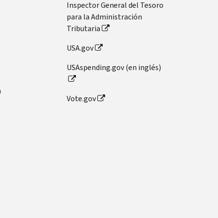
Inspector General del Tesoro
para la Administración
Tributaria
USA.gov
USAspending.gov (en inglés)
n
Vote.gov