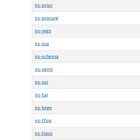
irs-prior
irs-procure
irs-regs
irs-sca
irs-schema
irs-sgml
irs-soi
irs-tai
irs-tege
irs-tfop
irs-tipss