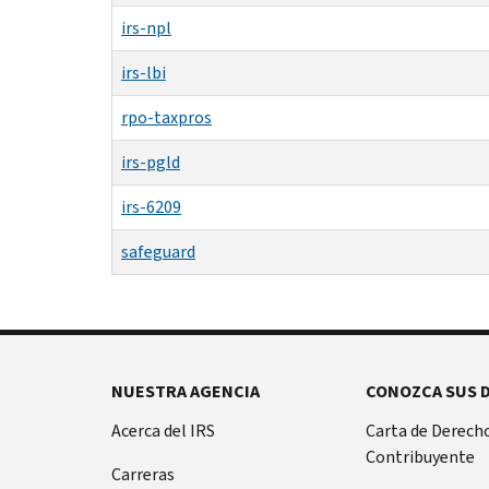
irs-npl
irs-lbi
rpo-taxpros
irs-pgld
irs-6209
safeguard
NUESTRA AGENCIA
CONOZCA SUS 
Acerca del IRS
Carta de Derecho
Contribuyente
Carreras