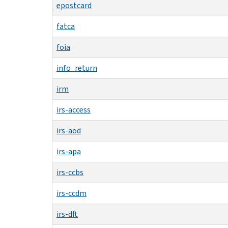
epostcard
fatca
foia
info_return
irm
irs-access
irs-aod
irs-apa
irs-ccbs
irs-ccdm
irs-dft