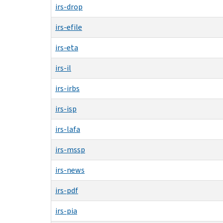
irs-drop
irs-efile
irs-eta
irs-il
irs-irbs
irs-isp
irs-lafa
irs-mssp
irs-news
irs-pdf
irs-pia