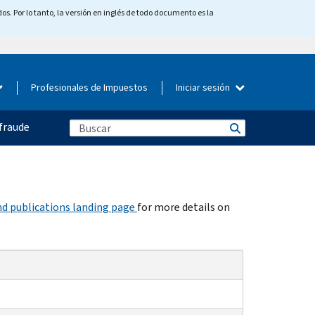
os. Por lo tanto, la versión en inglés de todo documento es la
Profesionales de Impuestos
Iniciar sesión
fraude
d publications landing page
for more details on