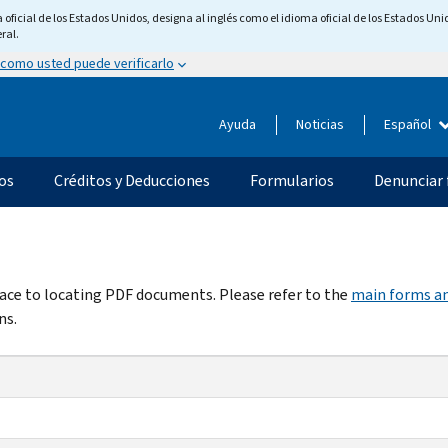
ficial de los Estados Unidos, designa al inglés como el idioma oficial de los Estados Unid
ral.
 como usted puede verificarlo
Ayuda
Noticias
Español
os
Créditos y Deducciones
Formularios
Denunciar 
rface to locating PDF documents. Please refer to the
main forms an
ns.