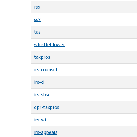
rss
ss8
tas
whistleblower
taxpros
irs-counsel
irs-ci
irs-sbse
opr-taxpros
irs-wi
irs-appeals