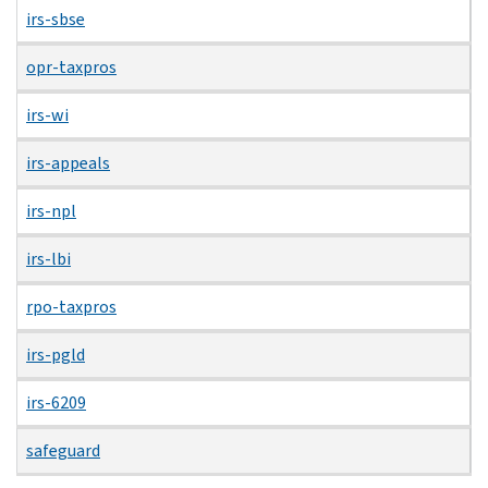
irs-sbse
opr-taxpros
irs-wi
irs-appeals
irs-npl
irs-lbi
rpo-taxpros
irs-pgld
irs-6209
safeguard