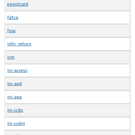
epostcard
fatca
foia
info_return
irm
irs-access
irs-aod
irs-apa
irs-ccbs
irs-ccdm