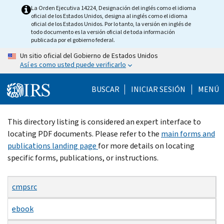
Skip
La Orden Ejecutiva 14224, Designación del inglés como el idioma
oficial de los Estados Unidos, designa al inglés como el idioma
to
oficial de los Estados Unidos. Por lo tanto, la versión en inglés de
main
todo documento es la versión oficial de toda información
publicada por el gobierno federal.
content
Un sitio oficial del Gobierno de Estados Unidos
Así es como usted puede verificarlo
BUSCAR
INICIAR SESIÓN
MENÚ
Beginning
This directory listing is considered an expert interface to
of
locating PDF documents. Please refer to the
main forms and
main
publications landing page
for more details on locating
content
specific forms, publications, or instructions.
cmpsrc
ebook