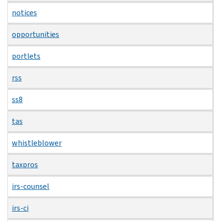
notices
opportunities
portlets
rss
ss8
tas
whistleblower
taxpros
irs-counsel
irs-ci