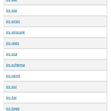
irs-pia
irs-prior
irs-procure
irs-regs
irs-sca
irs-schema
irs-sgml
irs-soi
irs-tai
irs-tege