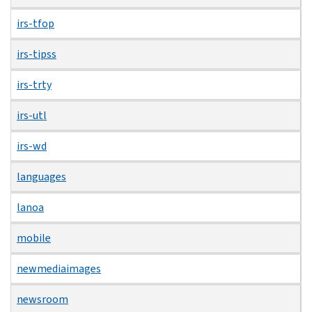
irs-tfop
irs-tipss
irs-trty
irs-utl
irs-wd
languages
lanoa
mobile
newmediaimages
newsroom