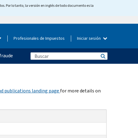
os. Por lo tanto, la versión en inglés de todo documento es la
Profesionales de Impuestos
Iniciar sesión
fraude
d publications landing page
for more details on