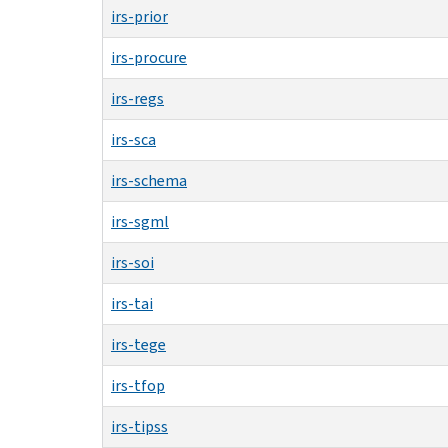
irs-prior
irs-procure
irs-regs
irs-sca
irs-schema
irs-sgml
irs-soi
irs-tai
irs-tege
irs-tfop
irs-tipss