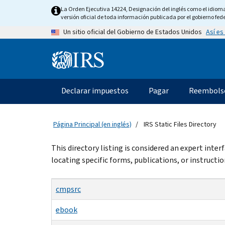
Skip
La Orden Ejecutiva 14224, Designación del inglés como el idioma o
to
versión oficial de toda información publicada por el gobierno fede
main
Así es
Un sitio oficial del Gobierno de Estados Unidos
content
Information
Menu
Declarar impuestos
Pagar
Reembols
Navegación
principal
Página Principal (en inglés)
IRS Static Files Directory
Beginning
This directory listing is considered an expert inte
of
locating specific forms, publications, or instructio
main
content
cmpsrc
ebook