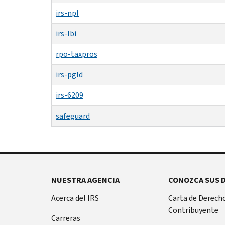
irs-npl
irs-lbi
rpo-taxpros
irs-pgld
irs-6209
safeguard
NUESTRA AGENCIA
CONOZCA SUS 
Acerca del IRS
Carta de Derecho
Contribuyente
Carreras