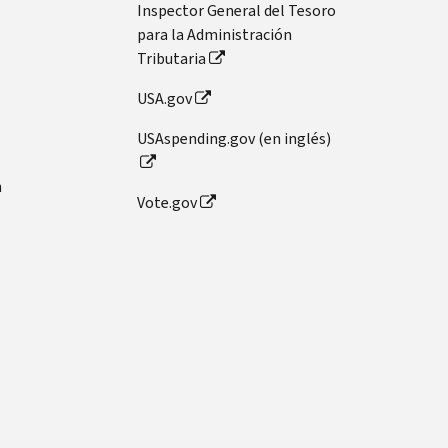
Inspector General del Tesoro
para la Administración
Tributaria
USA.gov
USAspending.gov (en inglés)
n
Vote.gov