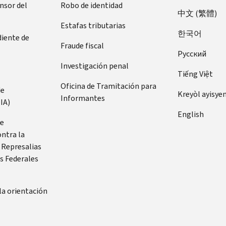
ensor del
Robo de identidad
中文 (繁體)
Estafas tributarias
한국어
diente de
Fraude fiscal
Pусский
Investigación penal
Tiếng Việt
Oficina de Tramitación para
de
Kreyòl ayisye
Informantes
IA)
English
de
ontra la
 Represalias
s Federales
la orientación