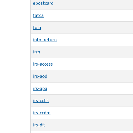
epostcard
fatca
foia
info_return
irm
irs-access
irs-aod
irs-apa
irs-ccbs
irs-ccdm
irs-dft