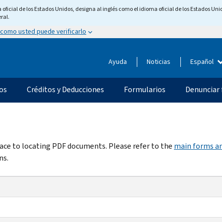
ficial de los Estados Unidos, designa al inglés como el idioma oficial de los Estados Unid
ral.
 como usted puede verificarlo
Ayuda
Noticias
Español
os
Créditos y Deducciones
Formularios
Denunciar 
rface to locating PDF documents. Please refer to the
main forms an
ns.