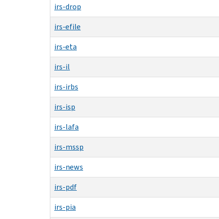
irs-drop
irs-efile
irs-eta
irs-il
irs-irbs
irs-isp
irs-lafa
irs-mssp
irs-news
irs-pdf
irs-pia