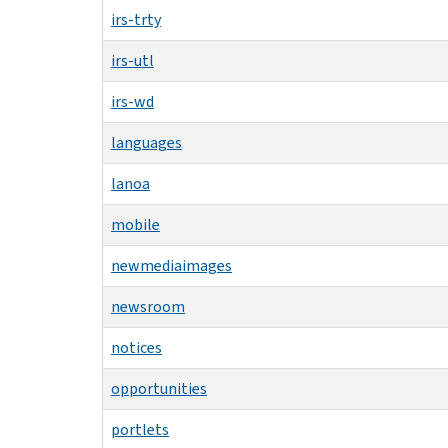
irs-trty
irs-utl
irs-wd
languages
lanoa
mobile
newmediaimages
newsroom
notices
opportunities
portlets