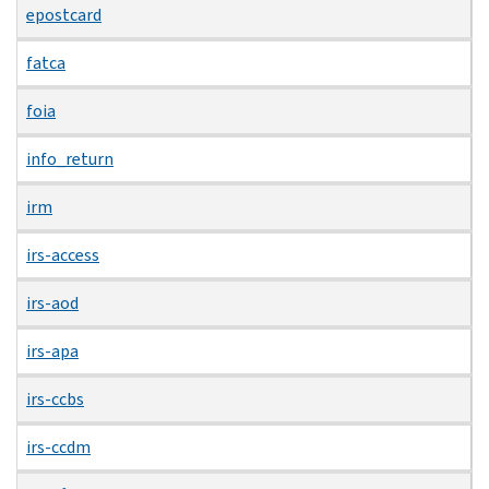
epostcard
fatca
foia
info_return
irm
irs-access
irs-aod
irs-apa
irs-ccbs
irs-ccdm