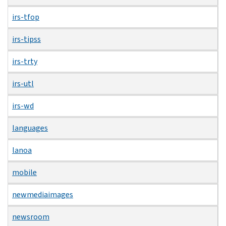
irs-tfop
irs-tipss
irs-trty
irs-utl
irs-wd
languages
lanoa
mobile
newmediaimages
newsroom