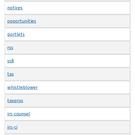
notices
opportunities
portlets
rss
ss8
tas
whistleblower
taxpros
irs-counsel
irs-ci