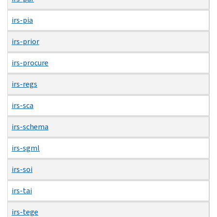
irs-pia
irs-prior
irs-procure
irs-regs
irs-sca
irs-schema
irs-sgml
irs-soi
irs-tai
irs-tege