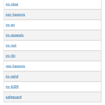
irs-sbse
opr-taxpros
irs-wi
irs-appeals
irs-npl
irs-lbi
rpo-taxpros
irs-pgld
irs-6209
safeguard