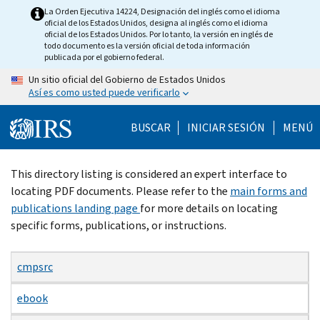
Skip
La Orden Ejecutiva 14224, Designación del inglés como el idioma
oficial de los Estados Unidos, designa al inglés como el idioma
to
oficial de los Estados Unidos. Por lo tanto, la versión en inglés de
main
todo documento es la versión oficial de toda información
publicada por el gobierno federal.
content
Un sitio oficial del Gobierno de Estados Unidos
Así es como usted puede verificarlo
BUSCAR
INICIAR SESIÓN
MENÚ
Beginning
This directory listing is considered an expert interface to
of
locating PDF documents. Please refer to the
main forms and
main
publications landing page
for more details on locating
content
specific forms, publications, or instructions.
cmpsrc
ebook