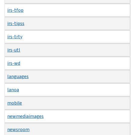
irs-tfop
irs-tipss
irs-trty
irs-utl
irs-wd
languages
lanoa
mobile
newmediaimages
newsroom