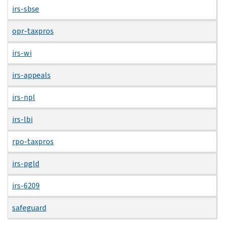
irs-sbse
opr-taxpros
irs-wi
irs-appeals
irs-npl
irs-lbi
rpo-taxpros
irs-pgld
irs-6209
safeguard