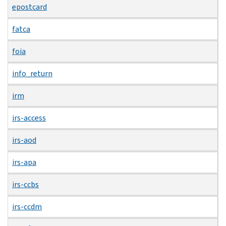
epostcard
fatca
foia
info_return
irm
irs-access
irs-aod
irs-apa
irs-ccbs
irs-ccdm