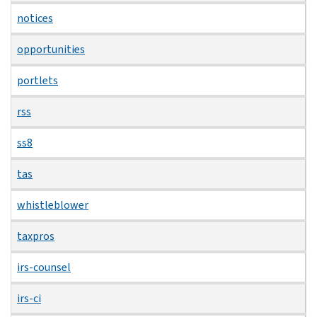
notices
opportunities
portlets
rss
ss8
tas
whistleblower
taxpros
irs-counsel
irs-ci