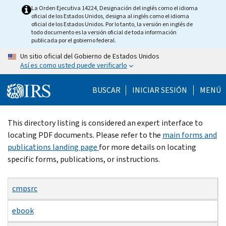
Skip
La Orden Ejecutiva 14224, Designación del inglés como el idioma
oficial de los Estados Unidos, designa al inglés como el idioma
to
oficial de los Estados Unidos. Por lo tanto, la versión en inglés de
main
todo documento es la versión oficial de toda información
publicada por el gobierno federal.
content
Un sitio oficial del Gobierno de Estados Unidos
Así es como usted puede verificarlo
BUSCAR
INICIAR SESIÓN
MENÚ
Beginning
This directory listing is considered an expert interface to
of
locating PDF documents. Please refer to the
main forms and
main
publications landing page
for more details on locating
content
specific forms, publications, or instructions.
cmpsrc
ebook