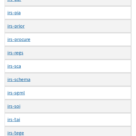
irs-pia
irs-prior
irs-procure
irs-regs
irs-sca
irs-schema
irs-sgml
irs-soi
irs-tai
irs-tege