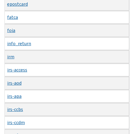
epostcard
fatca
foia
info_return
irm
irs-access
irs-aod
irs-apa
irs-ccbs
irs-ccdm