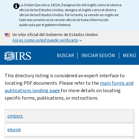
Skip
La Orden Ejecutiva 14224, Designación del inglés como el idioma
oficial de los Estados Unidos, designa al inglés como el idioma
to
oficial de los Estados Unidos. Por lo tanto, la versión en inglés de
main
todo documento es la versión oficial de toda información
publicada por el gobierno federal.
content
Un sitio oficial del Gobierno de Estados Unidos
Así es como usted puede verificarlo
BUSCAR
INICIAR SESIÓN
MENÚ
Beginning
This directory listing is considered an expert interface to
of
locating PDF documents. Please refer to the
main forms and
main
publications landing page
for more details on locating
content
specific forms, publications, or instructions.
cmpsrc
ebook