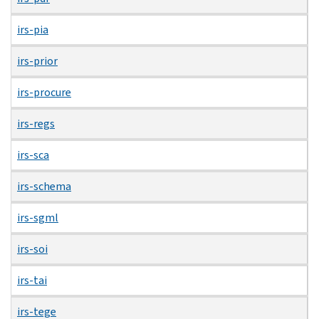
irs-pia
irs-prior
irs-procure
irs-regs
irs-sca
irs-schema
irs-sgml
irs-soi
irs-tai
irs-tege