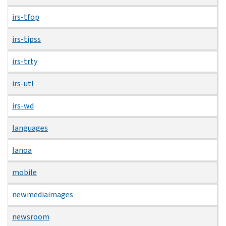
irs-tfop
irs-tipss
irs-trty
irs-utl
irs-wd
languages
lanoa
mobile
newmediaimages
newsroom