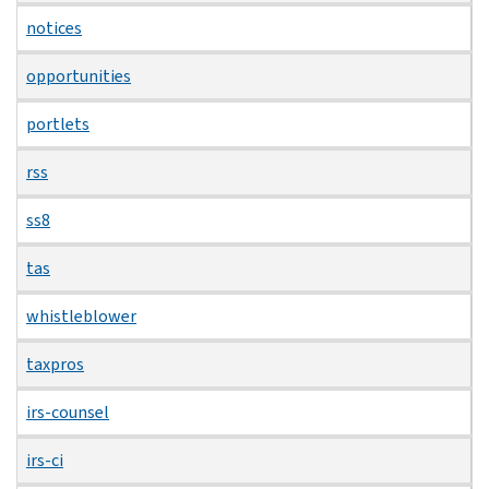
notices
opportunities
portlets
rss
ss8
tas
whistleblower
taxpros
irs-counsel
irs-ci