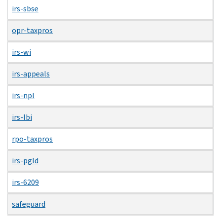
irs-sbse
opr-taxpros
irs-wi
irs-appeals
irs-npl
irs-lbi
rpo-taxpros
irs-pgld
irs-6209
safeguard