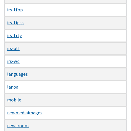
irs-tfop
irs-tipss
irs-trty
irs-utl
irs-wd
languages
lanoa
mobile
newmediaimages
newsroom