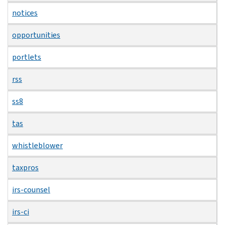
notices
opportunities
portlets
rss
ss8
tas
whistleblower
taxpros
irs-counsel
irs-ci