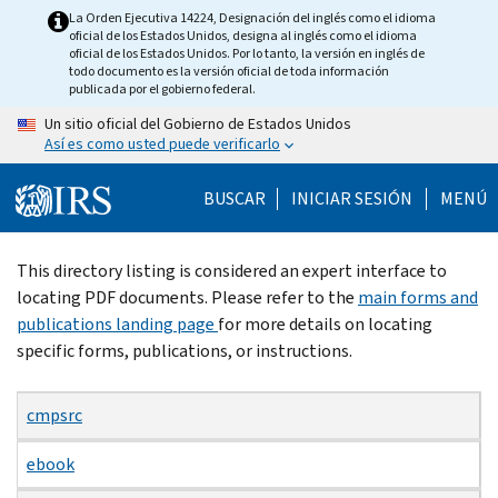
Skip
La Orden Ejecutiva 14224, Designación del inglés como el idioma
oficial de los Estados Unidos, designa al inglés como el idioma
to
oficial de los Estados Unidos. Por lo tanto, la versión en inglés de
main
todo documento es la versión oficial de toda información
publicada por el gobierno federal.
content
Un sitio oficial del Gobierno de Estados Unidos
Así es como usted puede verificarlo
BUSCAR
INICIAR SESIÓN
MENÚ
Beginning
This directory listing is considered an expert interface to
of
locating PDF documents. Please refer to the
main forms and
main
publications landing page
for more details on locating
content
specific forms, publications, or instructions.
cmpsrc
ebook