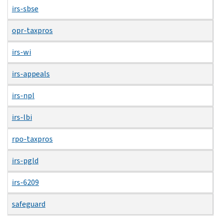
irs-sbse
opr-taxpros
irs-wi
irs-appeals
irs-npl
irs-lbi
rpo-taxpros
irs-pgld
irs-6209
safeguard