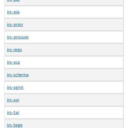
irs-pia
irs-prior
irs-procure
irs-regs
irs-sca
irs-schema
irs-sgml
irs-soi
irs-tai
irs-tege