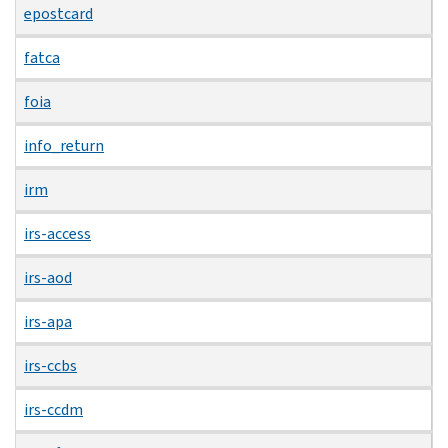
epostcard
fatca
foia
info_return
irm
irs-access
irs-aod
irs-apa
irs-ccbs
irs-ccdm