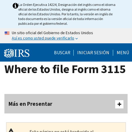
Skip
La Orden Ejecutiva 14224, Designación del inglés como el idioma
oficial de los Estados Unidos, designa al inglés como el idioma
to
oficial de los Estados Unidos. Por lo tanto, la versión en inglés de
main
todo documento es la versión oficial de toda información
publicada por el gobierno federal.
content
Un sitio oficial del Gobierno de Estados Unidos
Así es como usted puede verificarlo
BUSCAR
INICIAR SESIÓN
MENÚ
Where to file Form 3115
Más en Presentar
Esta página no está traducida al