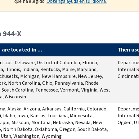
que ha elegido.
Obtenga ayuda en su idioma.
 944-X
 are located in ...
Then use 
ticut, Delaware, District of Columbia, Florida,
Departmen
a, Illinois, Indiana, Kentucky, Maine, Maryland,
Internal 
husetts, Michigan, New Hampshire, New Jersey,
Cincinnat
rk, North Carolina, Ohio, Pennsylvania, Rhode
, South Carolina, Tennessee, Vermont, Virginia, West
ia, Wisconsin
a, Alaska, Arizona, Arkansas, California, Colorado,
Departmen
, Idaho, Iowa, Kansas, Louisiana, Minnesota,
Internal 
sippi, Missouri, Montana, Nebraska, Nevada, New
Ogden, UT
, North Dakota, Oklahoma, Oregon, South Dakota,
, Utah, Washington, Wyoming