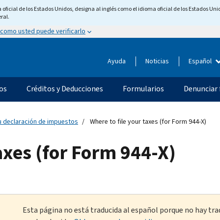
ficial de los Estados Unidos, designa al inglés como el idioma oficial de los Estados Unid
ral.
 como usted puede verificarlo
Ayuda
Noticias
Español
os
Créditos y Deducciones
Formularios
Denunciar 
u declaración de impuestos
Where to file your taxes (for Form 944-X)
axes (for Form 944-X)
Esta página no está traducida al español porque no hay tra