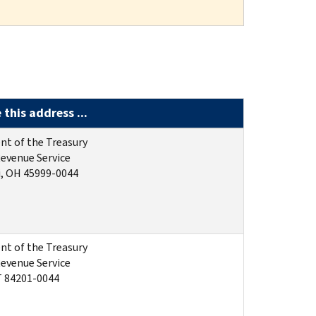
this address ...
t of the Treasury
Revenue Service
i, OH 45999-0044
t of the Treasury
Revenue Service
 84201-0044