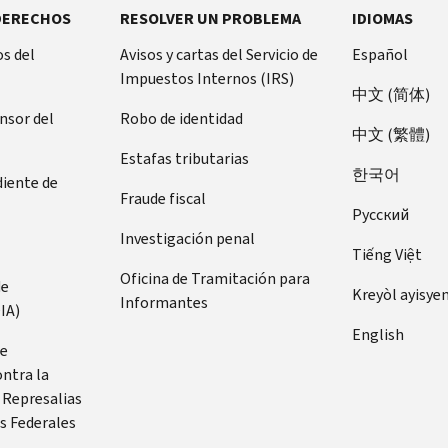
DERECHOS
RESOLVER UN PROBLEMA
IDIOMAS
s del
Avisos y cartas del Servicio de
Español
Impuestos Internos (IRS)
中文 (简体)
ensor del
Robo de identidad
中文 (繁體)
Estafas tributarias
한국어
diente de
Fraude fiscal
Pусский
Investigación penal
Tiếng Việt
Oficina de Tramitación para
de
Kreyòl ayisye
Informantes
IA)
English
de
ontra la
 Represalias
s Federales