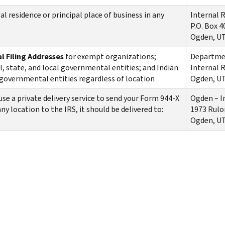
al residence or principal place of business in any
Internal 
P.O. Box 
Ogden, U
l Filing Addresses
for exempt organizations;
Departmen
l, state, and local governmental entities; and Indian
Internal 
 governmental entities regardless of location
Ogden, UT
 use a private delivery service to send your Form 944-X
Ogden – I
ny location to the IRS, it should be delivered to:
1973 Rulo
Ogden, UT