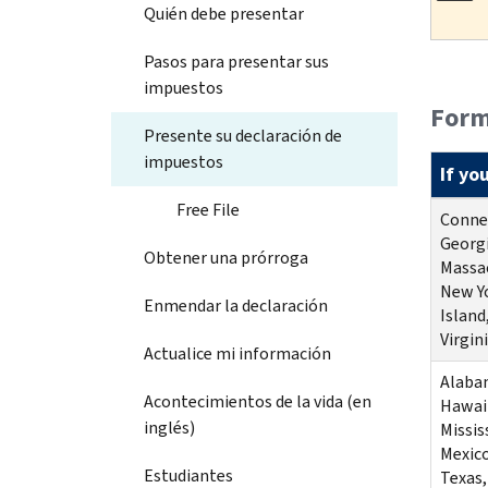
Quién debe presentar
Pasos para presentar sus
impuestos
Form
Presente su declaración de
impuestos
If you
Free File
Connec
Georgi
Obtener una prórroga
Massac
New Yo
Enmendar la declaración
Island
Virgin
Actualice mi información
Alabam
Acontecimientos de la vida (en
Hawaii
inglés)
Missis
Mexico
Estudiantes
Texas