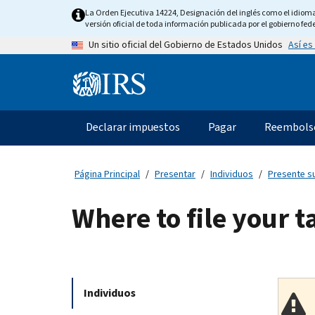
Skip
La Orden Ejecutiva 14224, Designación del inglés como el idioma o
to
versión oficial de toda información publicada por el gobierno fede
main
Así es
Un sitio oficial del Gobierno de Estados Unidos
content
Information
Menu
Declarar impuestos
Pagar
Reembols
Navegación
principal
Página Principal
Presentar
Individuos
Presente s
Where to file your t
Individuos