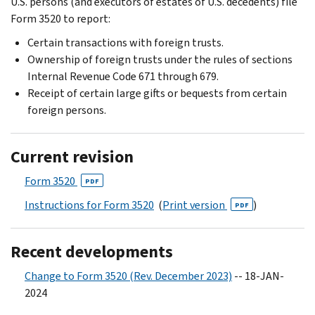
U.S. persons (and executors of estates of U.S. decedents) file
Form 3520 to report:
Certain transactions with foreign trusts.
Ownership of foreign trusts under the rules of sections
Internal Revenue Code 671 through 679.
Receipt of certain large gifts or bequests from certain
foreign persons.
Current revision
Form 3520
PDF
Instructions for Form 3520
(
Print version
)
PDF
Recent developments
Change to Form 3520 (Rev. December 2023)
-- 18-JAN-
2024