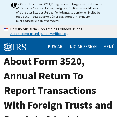
Skip
La Orden Ejecutiva 14224, Designación del inglés como el idioma
oficial de los Estados Unidos, designa al inglés como el idioma
to
oficial de los Estados Unidos. Por lo tanto, la versión en inglés de
main
todo documento es la versión oficial de toda información
publicada por el gobierno federal.
content
Un sitio oficial del Gobierno de Estados Unidos
Así es como usted puede verificarlo
BUSCAR
INICIAR SESIÓN
MENÚ
About Form 3520,
Annual Return To
Report Transactions
With Foreign Trusts and